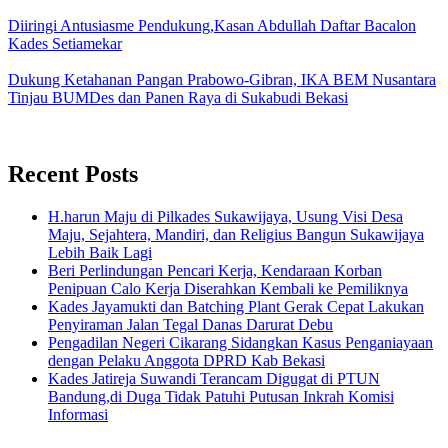
Diiringi Antusiasme Pendukung,Kasan Abdullah Daftar Bacalon
Kades Setiamekar
Dukung Ketahanan Pangan Prabowo-Gibran, IKA BEM Nusantara
Tinjau BUMDes dan Panen Raya di Sukabudi Bekasi
Recent Posts
H.harun Maju di Pilkades Sukawijaya, Usung Visi Desa
Maju, Sejahtera, Mandiri, dan Religius Bangun Sukawijaya
Lebih Baik Lagi
Beri Perlindungan Pencari Kerja, Kendaraan Korban
Penipuan Calo Kerja Diserahkan Kembali ke Pemiliknya
Kades Jayamukti dan Batching Plant Gerak Cepat Lakukan
Penyiraman Jalan Tegal Danas Darurat Debu
Pengadilan Negeri Cikarang Sidangkan Kasus Penganiayaan
dengan Pelaku Anggota DPRD Kab Bekasi
Kades Jatireja Suwandi Terancam Digugat di PTUN
Bandung,di Duga Tidak Patuhi Putusan Inkrah Komisi
Informasi