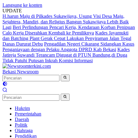
Langsung ke konten
UPDATE
H.harun Maju di Pilkades Sukawijaya, Usung Visi Desa Maju,
Sejahtera, Mandiri, dan Religius Bangun Sukawijaya Lebih Baik
Lagi
Beri Perlindungan Pencari Kerja, Kendaraan Korban Penipuan
Calo Kerja Diserahkan Kembali ke Pemiliknya
Kades Jayamukti
dan Batching Plant Gerak Cepat Lakukan Penyiraman Jalan Tegal
Danas Darurat Debu
Pengadilan Negeri Cikarang Sidangkan Kasus
Penganiayaan dengan Pelaku Anggota DPRD Kab Bekasi
Kades
Jatireja Suwandi Terancam Digugat di PTUN Bandung,di Duga
Tidak Patuhi Putusan Inkrah Komisi Informasi
Bekasi Newsroom
Hukrim
Pemerintahan
Daerah
Politik
Olahraga
Pendidikan