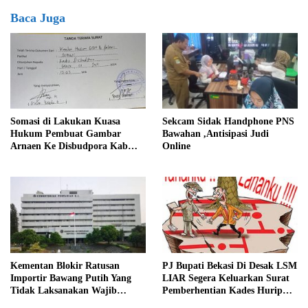
Baca Juga
Somasi di Lakukan Kuasa
Sekcam Sidak Handphone PNS
Hukum Pembuat Gambar
Bawahan ,Antisipasi Judi
Arnaen Ke Disbudpora Kab
Online
Bekasi
Kementan Blokir Ratusan
PJ Bupati Bekasi Di Desak LSM
Importir Bawang Putih Yang
LIAR Segera Keluarkan Surat
Tidak Laksanakan Wajib
Pemberhentian Kades Hurip
Tanam
Jaya Babelan