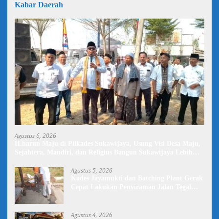
Kabar Daerah
Agustus 6, 2026
H.harun Maju di Pilkades Sukawijaya, Usung Visi Desa Maju,
Sejahtera, Mandiri, dan Religius Bangun Sukawijaya Lebih
Baik Lagi
Agustus 5, 2026
Kades Jayamukti dan Batching Plant Gerak
Cepat Lakukan Penyiraman Jalan Tegal
Danas Darurat Debu
Agustus 4, 2026