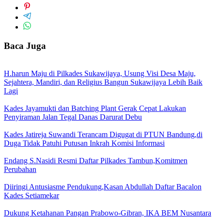
Baca Juga
H.harun Maju di Pilkades Sukawijaya, Usung Visi Desa Maju,
Sejahtera, Mandiri, dan Religius Bangun Sukawijaya Lebih Baik
Lagi
Kades Jayamukti dan Batching Plant Gerak Cepat Lakukan
Penyiraman Jalan Tegal Danas Darurat Debu
Kades Jatireja Suwandi Terancam Digugat di PTUN Bandung,di
Duga Tidak Patuhi Putusan Inkrah Komisi Informasi
Endang S.Nasidi Resmi Daftar Pilkades Tambun,Komitmen
Perubahan
Diiringi Antusiasme Pendukung,Kasan Abdullah Daftar Bacalon
Kades Setiamekar
Dukung Ketahanan Pangan Prabowo-Gibran, IKA BEM Nusantara