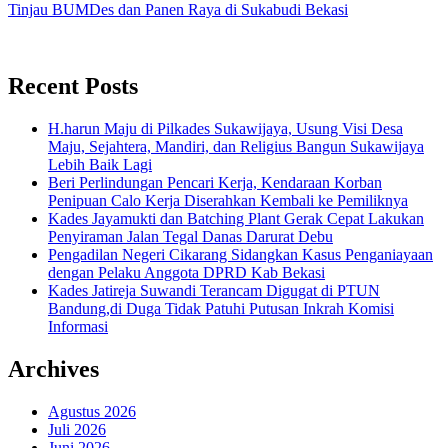
Tinjau BUMDes dan Panen Raya di Sukabudi Bekasi
Recent Posts
H.harun Maju di Pilkades Sukawijaya, Usung Visi Desa
Maju, Sejahtera, Mandiri, dan Religius Bangun Sukawijaya
Lebih Baik Lagi
Beri Perlindungan Pencari Kerja, Kendaraan Korban
Penipuan Calo Kerja Diserahkan Kembali ke Pemiliknya
Kades Jayamukti dan Batching Plant Gerak Cepat Lakukan
Penyiraman Jalan Tegal Danas Darurat Debu
Pengadilan Negeri Cikarang Sidangkan Kasus Penganiayaan
dengan Pelaku Anggota DPRD Kab Bekasi
Kades Jatireja Suwandi Terancam Digugat di PTUN
Bandung,di Duga Tidak Patuhi Putusan Inkrah Komisi
Informasi
Archives
Agustus 2026
Juli 2026
Juni 2026