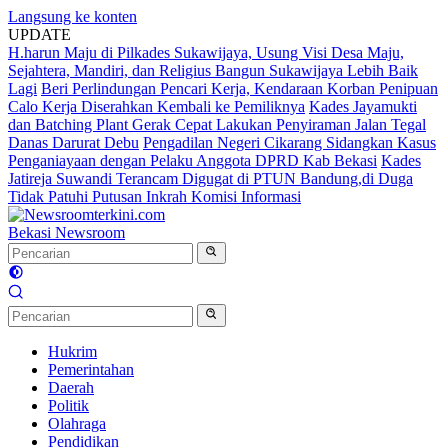
Langsung ke konten
UPDATE
H.harun Maju di Pilkades Sukawijaya, Usung Visi Desa Maju,
Sejahtera, Mandiri, dan Religius Bangun Sukawijaya Lebih Baik
Lagi
Beri Perlindungan Pencari Kerja, Kendaraan Korban Penipuan
Calo Kerja Diserahkan Kembali ke Pemiliknya
Kades Jayamukti
dan Batching Plant Gerak Cepat Lakukan Penyiraman Jalan Tegal
Danas Darurat Debu
Pengadilan Negeri Cikarang Sidangkan Kasus
Penganiayaan dengan Pelaku Anggota DPRD Kab Bekasi
Kades
Jatireja Suwandi Terancam Digugat di PTUN Bandung,di Duga
Tidak Patuhi Putusan Inkrah Komisi Informasi
Bekasi Newsroom
Hukrim
Pemerintahan
Daerah
Politik
Olahraga
Pendidikan