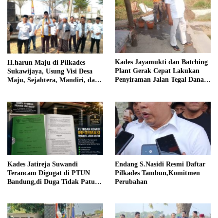
Kades Jayamukti dan Batching
H.harun Maju di Pilkades
Plant Gerak Cepat Lakukan
Sukawijaya, Usung Visi Desa
Penyiraman Jalan Tegal Danas
Maju, Sejahtera, Mandiri, dan
Darurat Debu
Religius Bangun Sukawijaya
Lebih Baik Lagi
Kades Jatireja Suwandi
Endang S.Nasidi Resmi Daftar
Terancam Digugat di PTUN
Pilkades Tambun,Komitmen
Bandung,di Duga Tidak Patuhi
Perubahan
Putusan Inkrah Komisi
Informasi