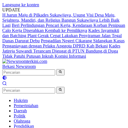
Langsung ke konten
UPDATE
H.harun Maju di Pilkades Sukawijaya, Usung Visi Desa Maju,
Sejahtera, Mandiri, dan Religius Bangun Sukawijaya Lebih Baik
Lagi
Beri Perlindungan Pencari Kerja, Kendaraan Korban Penipuan
Calo Kerja Diserahkan Kembali ke Pemiliknya
Kades Jayamukti
dan Batching Plant Gerak Cepat Lakukan Penyiraman Jalan Tegal
Danas Darurat Debu
Pengadilan Negeri Cikarang Sidangkan Kasus
Penganiayaan dengan Pelaku Anggota DPRD Kab Bekasi
Kades
Jatireja Suwandi Terancam Digugat di PTUN Bandung,di Duga
Tidak Patuhi Putusan Inkrah Komisi Informasi
Bekasi Newsroom
Hukrim
Pemerintahan
Daerah
Politik
Olahraga
Pendidikan