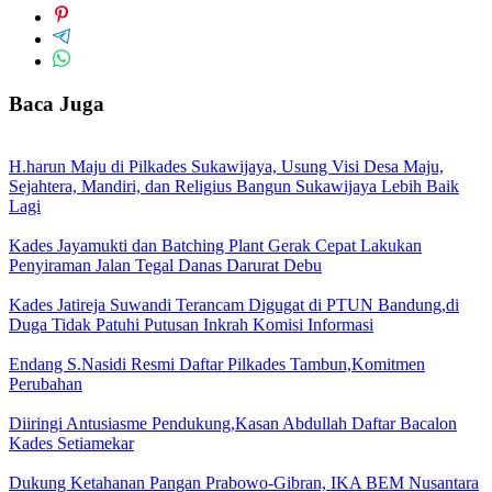
Baca Juga
H.harun Maju di Pilkades Sukawijaya, Usung Visi Desa Maju,
Sejahtera, Mandiri, dan Religius Bangun Sukawijaya Lebih Baik
Lagi
Kades Jayamukti dan Batching Plant Gerak Cepat Lakukan
Penyiraman Jalan Tegal Danas Darurat Debu
Kades Jatireja Suwandi Terancam Digugat di PTUN Bandung,di
Duga Tidak Patuhi Putusan Inkrah Komisi Informasi
Endang S.Nasidi Resmi Daftar Pilkades Tambun,Komitmen
Perubahan
Diiringi Antusiasme Pendukung,Kasan Abdullah Daftar Bacalon
Kades Setiamekar
Dukung Ketahanan Pangan Prabowo-Gibran, IKA BEM Nusantara