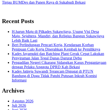
Tinjau BUMDes dan Panen Raya di Sukabudi Bekasi
Recent Posts
H.harun Maju di Pilkades Sukawijaya, Usung Visi Desa
Maju, Sejahtera, Mandiri, dan Religius Bangun Sukawijaya
Lebih Baik Lagi
Beri Perlindungan Pencari Kerja, Kendaraan Korban
Penipuan Calo Kerja Diserahkan Kembali ke Pemiliknya
Kades Jayamukti dan Batching Plant Gerak Cepat Lakukan
Penyiraman Jalan Tegal Danas Darurat Debu
Pengadilan Negeri Cikarang Sidangkan Kasus Penganiayaan
dengan Pelaku Anggota DPRD Kab Bekasi
Kades Jatireja Suwandi Terancam Digugat di PTUN
Bandung,di Duga Tidak Patuhi Putusan Inkrah Komisi
Informasi
Archives
Agustus 2026
Juli 2026
Juni 2026