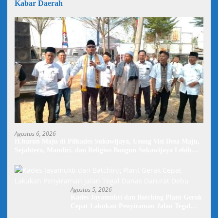
Kabar Daerah
Agustus 6, 2026
H.harun Maju di Pilkades Sukawijaya, Usung Visi Desa Maju,
Sejahtera, Mandiri, dan Religius Bangun Sukawijaya Lebih
Baik Lagi
Agustus 5, 2026
Kades Jayamukti dan Batching Plant Gerak
Cepat Lakukan Penyiraman Jalan Tegal
Danas Darurat Debu