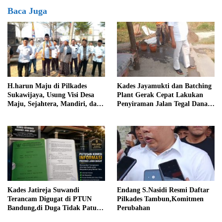
Baca Juga
Kades Jayamukti dan Batching
H.harun Maju di Pilkades
Plant Gerak Cepat Lakukan
Sukawijaya, Usung Visi Desa
Penyiraman Jalan Tegal Danas
Maju, Sejahtera, Mandiri, dan
Darurat Debu
Religius Bangun Sukawijaya
Lebih Baik Lagi
Kades Jatireja Suwandi
Endang S.Nasidi Resmi Daftar
Terancam Digugat di PTUN
Pilkades Tambun,Komitmen
Bandung,di Duga Tidak Patuhi
Perubahan
Putusan Inkrah Komisi