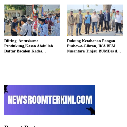
Informasi
Diiringi Antusiasme
Dukung Ketahanan Pangan
Pendukung,Kasan Abdullah
Prabowo-Gibran, IKA BEM
Daftar Bacalon Kades
Nusantara Tinjau BUMDes dan
Setiamekar
Panen Raya di Sukabudi Bekasi