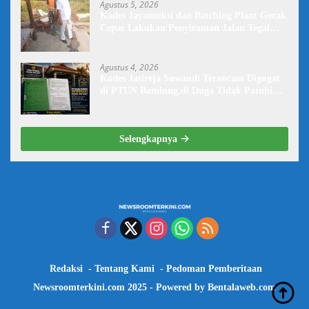
Agustus 5, 2026
Kades Jayamukti dan Batching Plant Gerak
Cepat Lakukan Penyiraman Jalan Tegal
Danas Darurat Debu
Agustus 4, 2026
Kades Jatireja Suwandi Terancam Digugat
di PTUN Bandung,di Duga Tidak Patuhi
Putusan Inkrah Komisi Informasi
Selengkapnya
Redaksi
Tentang Kami
Pedoman Pemberitaan
Newsroomterkini.com 2025 - Powered by
Bentalaweb.com