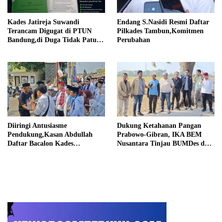
Kades Jatireja Suwandi
Endang S.Nasidi Resmi Daftar
Terancam Digugat di PTUN
Pilkades Tambun,Komitmen
Bandung,di Duga Tidak Patuhi
Perubahan
Putusan Inkrah Komisi
Informasi
Diiringi Antusiasme
Dukung Ketahanan Pangan
Pendukung,Kasan Abdullah
Prabowo-Gibran, IKA BEM
Daftar Bacalon Kades
Nusantara Tinjau BUMDes dan
Setiamekar
Panen Raya di Sukabudi Bekasi