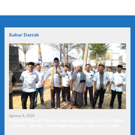
Kabar Daerah
Agustus 6, 2026
H.harun Maju di Pilkades Sukawijaya, Usung Visi Desa Maju,
Sejahtera, Mandiri, dan Religius Bangun Sukawijaya Lebih
Baik Lagi