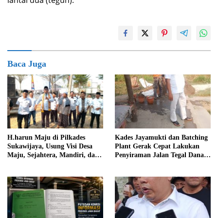
lantai dua (teguh).
Baca Juga
Kades Jayamukti dan Batching
H.harun Maju di Pilkades
Plant Gerak Cepat Lakukan
Sukawijaya, Usung Visi Desa
Penyiraman Jalan Tegal Danas
Maju, Sejahtera, Mandiri, dan
Darurat Debu
Religius Bangun Sukawijaya
Lebih Baik Lagi