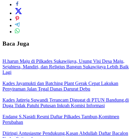
Baca Juga
H.harun Maju di Pilkades Sukawijaya, Usung Visi Desa Maju,
Sejahtera, Mandiri, dan Religius Bangun Sukawijaya Lebih Baik
Lagi
Kades Jayamukti dan Batching Plant Gerak Cepat Lakukan
Penyiraman Jalan Tegal Danas Darurat Debu
Kades Jatireja Suwandi Terancam Digugat di PTUN Bandung,di
Duga Tidak Patuhi Putusan Inkrah Komisi Informasi
Endang S.Nasidi Resmi Daftar Pilkades Tambun,Komitmen
Perubahan
Diiringi Antusiasme Pendukung,Kasan Abdullah Daftar Bacalon