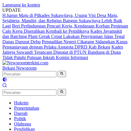
Langsung ke konten
UPDATE
H.harun Maju di Pilkades Sukawijaya, Usung Visi Desa Maju,
Sejahtera, Mandiri, dan Religius Bangun Sukawijaya Lebih Baik
Lagi
Beri Perlindungan Pencari Kerja, Kendaraan Korban Penipuan
Calo Kerja Diserahkan Kembali ke Pemiliknya
Kades Jayamukti
dan Batching Plant Gerak Cepat Lakukan Penyiraman Jalan Tegal
Danas Darurat Debu
Pengadilan Negeri Cikarang Sidangkan Kasus
Penganiayaan dengan Pelaku Anggota DPRD Kab Bekasi
Kades
Jatireja Suwandi Terancam Digugat di PTUN Bandung,di Duga
Tidak Patuhi Putusan Inkrah Komisi Informasi
Bekasi Newsroom
Hukrim
Pemerintahan
Daerah
Politik
Olahraga
Pendidikan