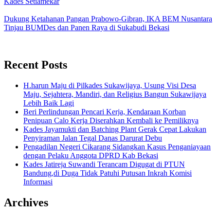
Kades Setiamekar
Dukung Ketahanan Pangan Prabowo-Gibran, IKA BEM Nusantara
Tinjau BUMDes dan Panen Raya di Sukabudi Bekasi
Recent Posts
H.harun Maju di Pilkades Sukawijaya, Usung Visi Desa
Maju, Sejahtera, Mandiri, dan Religius Bangun Sukawijaya
Lebih Baik Lagi
Beri Perlindungan Pencari Kerja, Kendaraan Korban
Penipuan Calo Kerja Diserahkan Kembali ke Pemiliknya
Kades Jayamukti dan Batching Plant Gerak Cepat Lakukan
Penyiraman Jalan Tegal Danas Darurat Debu
Pengadilan Negeri Cikarang Sidangkan Kasus Penganiayaan
dengan Pelaku Anggota DPRD Kab Bekasi
Kades Jatireja Suwandi Terancam Digugat di PTUN
Bandung,di Duga Tidak Patuhi Putusan Inkrah Komisi
Informasi
Archives