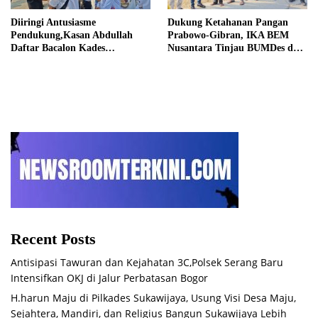
Diiringi Antusiasme
Dukung Ketahanan Pangan
Pendukung,Kasan Abdullah
Prabowo-Gibran, IKA BEM
Daftar Bacalon Kades
Nusantara Tinjau BUMDes dan
Setiamekar
Panen Raya di Sukabudi Bekasi
Recent Posts
Antisipasi Tawuran dan Kejahatan 3C,Polsek Serang Baru
Intensifkan OKJ di Jalur Perbatasan Bogor
H.harun Maju di Pilkades Sukawijaya, Usung Visi Desa Maju,
Sejahtera, Mandiri, dan Religius Bangun Sukawijaya Lebih