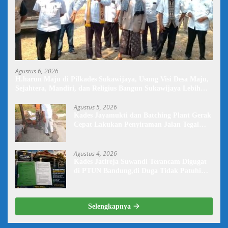
Agustus 6, 2026
H.harun Maju di Pilkades Sukawijaya, Usung Visi Desa Maju,
Sejahtera, Mandiri, dan Religius Bangun Sukawijaya Lebih
Baik Lagi
Agustus 5, 2026
Kades Jayamukti dan Batching Plant Gerak
Cepat Lakukan Penyiraman Jalan Tegal
Danas Darurat Debu
Agustus 4, 2026
Kades Jatireja Suwandi Terancam Digugat
di PTUN Bandung,di Duga Tidak Patuhi
Putusan Inkrah Komisi Informasi
Selengkapnya