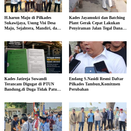
Kades Jayamukti dan Batching
H.harun Maju di Pilkades
Plant Gerak Cepat Lakukan
Sukawijaya, Usung Visi Desa
Penyiraman Jalan Tegal Danas
Maju, Sejahtera, Mandiri, dan
Darurat Debu
Religius Bangun Sukawijaya
Lebih Baik Lagi
Kades Jatireja Suwandi
Endang S.Nasidi Resmi Daftar
Terancam Digugat di PTUN
Pilkades Tambun,Komitmen
Bandung,di Duga Tidak Patuhi
Perubahan
Putusan Inkrah Komisi
Informasi