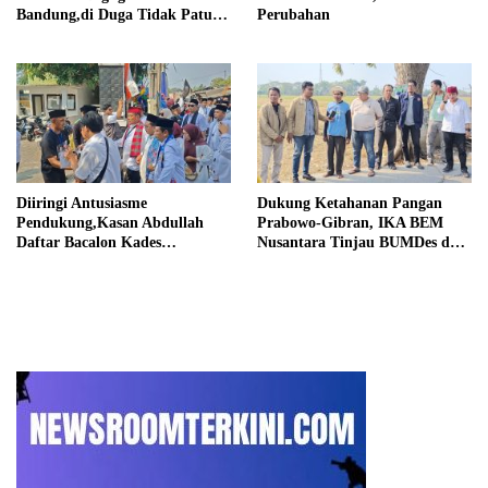
Bandung,di Duga Tidak Patuhi
Perubahan
Putusan Inkrah Komisi
Informasi
Diiringi Antusiasme
Dukung Ketahanan Pangan
Pendukung,Kasan Abdullah
Prabowo-Gibran, IKA BEM
Daftar Bacalon Kades
Nusantara Tinjau BUMDes dan
Setiamekar
Panen Raya di Sukabudi Bekasi