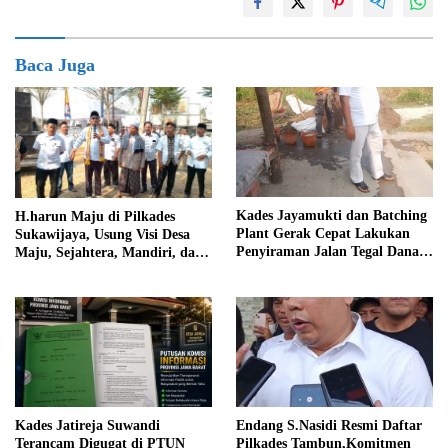
Baca Juga
Kades Jayamukti dan Batching
H.harun Maju di Pilkades
Plant Gerak Cepat Lakukan
Sukawijaya, Usung Visi Desa
Penyiraman Jalan Tegal Danas
Maju, Sejahtera, Mandiri, dan
Darurat Debu
Religius Bangun Sukawijaya
Lebih Baik Lagi
Kades Jatireja Suwandi
Endang S.Nasidi Resmi Daftar
Terancam Digugat di PTUN
Pilkades Tambun,Komitmen