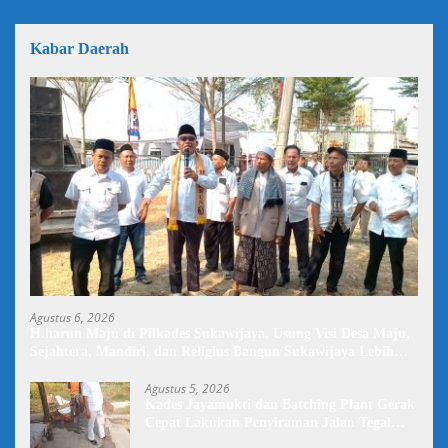
Kabar Daerah
Agustus 6, 2026
H.harun Maju di Pilkades Sukawijaya, Usung Visi Desa Maju,
Sejahtera, Mandiri, dan Religius Bangun Sukawijaya Lebih
Baik Lagi
Agustus 5, 2026
Kades Jayamukti dan Batching Plant Gerak
Cepat Lakukan Penyiraman Jalan Tegal
Danas Darurat Debu