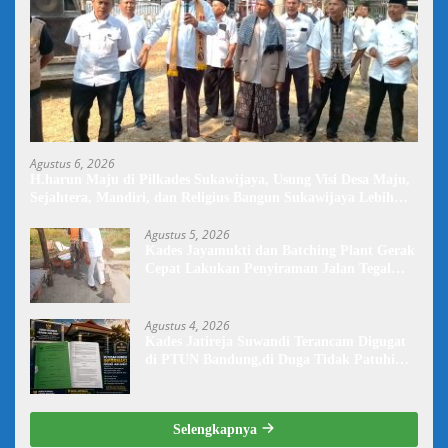
Agustus 6, 2026
H.harun Maju di Pilkades Sukawijaya, Usung Visi Desa Maju,
Sejahtera, Mandiri, dan Religius Bangun Sukawijaya Lebih
Baik Lagi
Agustus 5, 2026
Kades Jayamukti dan Batching Plant Gerak
Cepat Lakukan Penyiraman Jalan Tegal
Danas Darurat Debu
Agustus 4, 2026
Kades Jatireja Suwandi Terancam Digugat
di PTUN Bandung,di Duga Tidak Patuhi
Putusan Inkrah Komisi Informasi
Selengkapnya