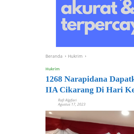
Beranda
Hukrim
Hukrim
1268 Narapidana Dapatk
IIA Cikarang Di Hari K
Rafi Algifari
Agustus 17, 2023