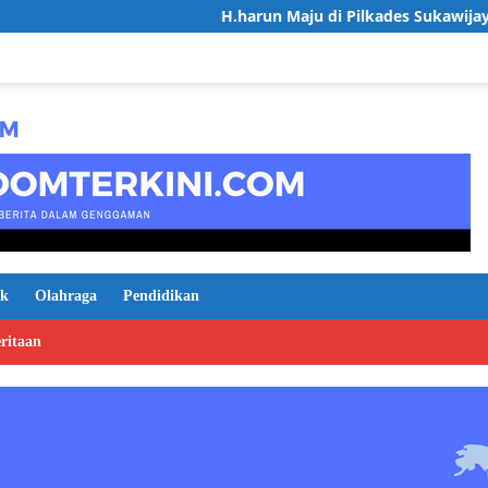
H.harun Maju di Pilkades Sukawijaya, Usung Visi D
ik
Olahraga
Pendidikan
ritaan