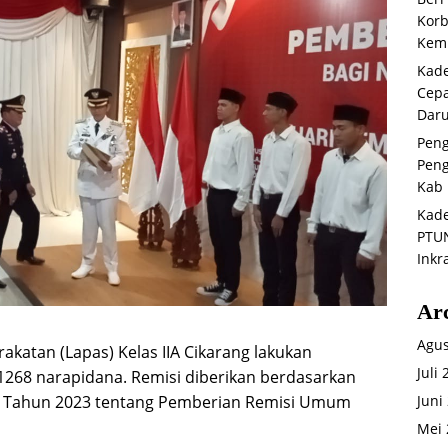
Korb
Kemb
Kade
Cepa
Daru
Peng
Peng
Kab 
Kade
PTUN
Inkr
Ar
Agus
katan (Lapas) Kelas IIA Cikarang lakukan
Juli
268 narapidana. Remisi diberikan berdasarkan
Juni
 Tahun 2023 tentang Pemberian Remisi Umum
Mei 