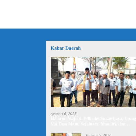
Kabar Daerah
Agustus 6, 2026
H.harun Maju di Pilkades Sukawijaya, Usung
Visi Desa Maju, Sejahtera, Mandiri, dan
Religius Bangun Sukawijaya Lebih Baik Lagi
Agustus 5, 2026