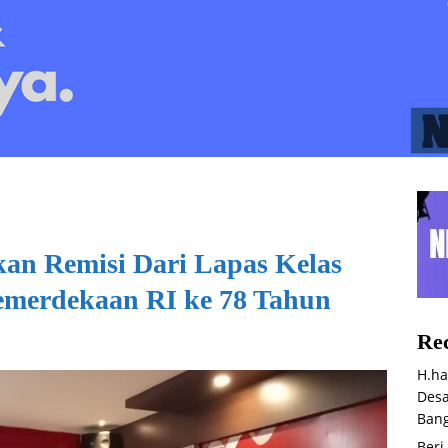
an Remisi Dari Lapas Kelas
emerdekaan RI ke 78 Tahun
Rec
H.ha
Desa
Bang
Beri