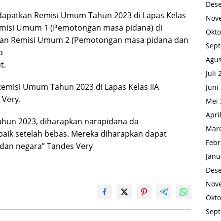
Des
apatkan Remisi Umum Tahun 2023 di Lapas Kelas
Nov
,Remisi Umum 1 (Pemotongan masa pidana) di
Okto
 dan Remisi Umum 2 (Pemotongan masa pidana dan
Sep
a
Agus
t.
Juli
emisi Umum Tahun 2023 di Lapas Kelas IIA
Juni
 Very.
Mei 
Apri
hun 2023, diharapkan narapidana da
Mare
baik setelah bebas. Mereka diharapkan dapat
Febr
 dan negara” Tandes Very
Janu
Des
Nov
Okto
Sep