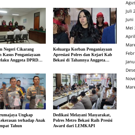
Agus
Juli
Juni
Mei 
Apri
Mare
n Negeri Cikarang
Keluarga Korban Penganiayaan
Febr
n Kasus Penganiayaan
Apresiasi Polres dan Kejari Kab
elaku Anggota DPRD
Bekasi di Tahannya Anggota
Janu
si
DPRD Kab Bekasi
Des
Nov
Mare
arumajaya Ungkap
Dedikasi Melayani Masyarakat,
ekerasan terhadap Anak
Polres Metro Bekasi Raih Presisi
Empat Tahun
Award dari LEMKAPI