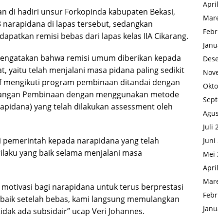
Apri
dan di hadiri unsur Forkopinda kabupaten Bekasi,
Mare
8 narapidana di lapas tersebut, sedangkan
Febr
patkan remisi bebas dari lapas kelas IIA Cikarang.
Janu
 mengatakan bahwa remisi umum diberikan kepada
Des
 yaitu telah menjalani masa pidana paling sedikit
Nov
tif mengikuti program pembinaan ditandai dengan
Okto
mbangan Pembinaan dengan menggunakan metode
Sep
apidana) yang telah dilakukan assessment oleh
Agus
Juli
i pemerintah kepada narapidana yang telah
Juni
laku yang baik selama menjalani masa
Mei 
Apri
Mare
 motivasi bagi narapidana untuk terus berprestasi
Febr
baik setelah bebas, kami langsung memulangkan
Janu
idak ada subsidair” ucap Veri Johannes.