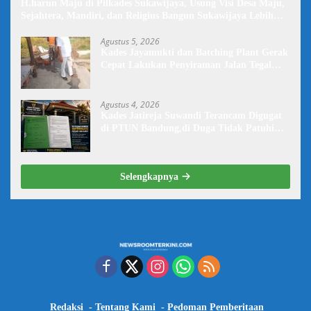
H.harun Maju di Pilkades Sukawijaya, Usung Visi Desa Maju,
Sejahtera, Mandiri, dan Religius Bangun Sukawijaya Lebih
Baik Lagi
Agustus 5, 2026
Kades Jayamukti dan Batching Plant Gerak
Cepat Lakukan Penyiraman Jalan Tegal
Danas Darurat Debu
Agustus 4, 2026
Kades Jatireja Suwandi Terancam Digugat
di PTUN Bandung,di Duga Tidak Patuhi
Putusan Inkrah Komisi Informasi
Selengkapnya
Redaksi
Tentang Kami
Pedoman Pemberitaan