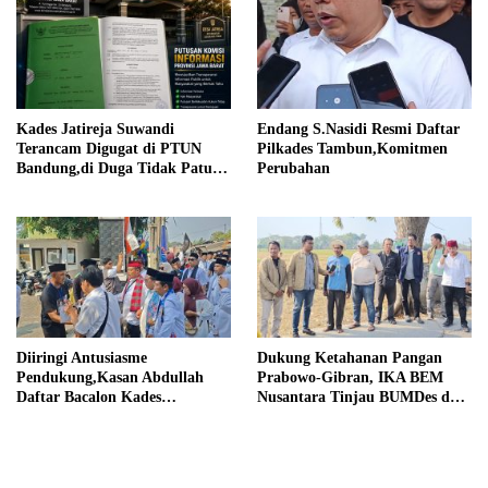
Kades Jatireja Suwandi
Endang S.Nasidi Resmi Daftar
Terancam Digugat di PTUN
Pilkades Tambun,Komitmen
Bandung,di Duga Tidak Patuhi
Perubahan
Putusan Inkrah Komisi
Informasi
Diiringi Antusiasme
Dukung Ketahanan Pangan
Pendukung,Kasan Abdullah
Prabowo-Gibran, IKA BEM
Daftar Bacalon Kades
Nusantara Tinjau BUMDes dan
Setiamekar
Panen Raya di Sukabudi Bekasi