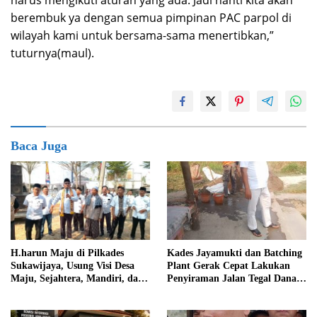
harus mengikuti aturan yang ada. Jadi nanti kita akan
berembuk ya dengan semua pimpinan PAC parpol di
wilayah kami untuk bersama-sama menertibkan,”
tuturnya(maul).
Baca Juga
Kades Jayamukti dan Batching
H.harun Maju di Pilkades
Plant Gerak Cepat Lakukan
Sukawijaya, Usung Visi Desa
Penyiraman Jalan Tegal Danas
Maju, Sejahtera, Mandiri, dan
Darurat Debu
Religius Bangun Sukawijaya
Lebih Baik Lagi