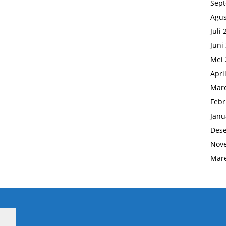
Sep
Agus
Juli
Juni
Mei 
Apri
Mare
Febr
Janu
Des
Nov
Mare