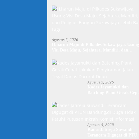
Agustus 6, 2026
H.harun Maju di Pilkades Sukawijaya, Usung
Visi Desa Maju, Sejahtera, Mandiri, dan
Religius Bangun Sukawijaya Lebih Baik Lagi
Agustus 5, 2026
Kades Jayamukti dan
Batching Plant Gerak Cep
Lakukan Penyiraman Jala
Tegal Danas Darurat Debu
Agustus 4, 2026
Kades Jatireja Suwandi
Terancam Digugat di PTU