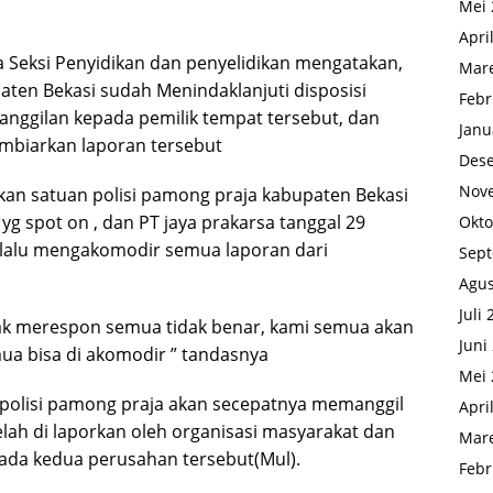
Mei 
Apri
 Seksi Penyidikan dan penyelidikan mengatakan,
Mare
aten Bekasi sudah Menindaklanjuti disposisi
Febr
nggilan kepada pemilik tempat tersebut, dan
Janu
mbiarkan laporan tersebut
Des
Nov
ukan satuan polisi pamong praja kabupaten Bekasi
yg spot on , dan PT jaya prakarsa tanggal 29
Okto
elalu mengakomodir semua laporan dari
Sep
Agus
Juli
dak merespon semua tidak benar, kami semua akan
Juni
ua bisa di akomodir ” tandasnya
Mei 
polisi pamong praja akan secepatnya memanggil
Apri
elah di laporkan oleh organisasi masyarakat dan
Mare
pada kedua perusahan tersebut(Mul).
Febr