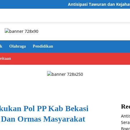
Antisipasi Tawuran dan Kejahatan 3C,Pol
ik
Olahraga
Pendidikan
ritaan
Rec
akukan Pol PP Kab Bekasi
Anti
 Dan Ormas Masyarakat
Sera
Bog