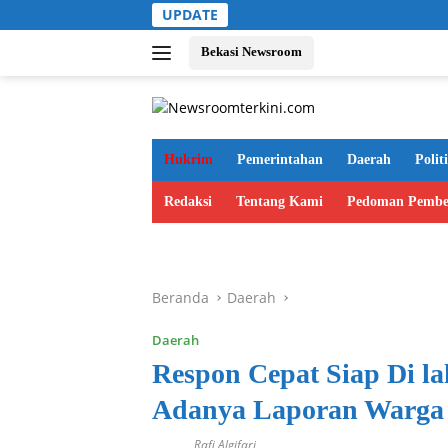
Langsung
UPDATE
ke
konten
Bekasi Newsroom
Hukrim
Pemerintahan
Daerah
Polit
Redaksi
Tentang Kami
Pedoman Pembe
Beranda
Daerah
Daerah
Respon Cepat Siap Di l
Adanya Laporan Warga
Rafi Algifari