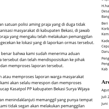
H.ha
Desa
Bang
Beri
 satuan polisi aming praja yang di duga tidak
Korb
anisasi masyarakat di kabupaten Bekasi, di jawab
Kemb
 praja yang mengaku telah melakukan pemanggilan
Kade
gecekan ke lokasi yang di laporkan ormas tersebut.
Cepa
Daru
n, benar bahwa kami sudah menerima aduan
Peng
 tersebut dan telah mendisposisikan ke pihak
Peng
n dan memproses laporan tersebut.
Kab 
on atau memproses laporan warga masyarakat
Ar
n kami akan selalu merespon dan memproses
ucap Kasatpol PP kabupaten Bekasi Surya Wijaya
Agus
Juli
dan menindaklanjuti memanggil yang punya tempat
Juni
 kami tidak segan akan melakukan pemanggilan