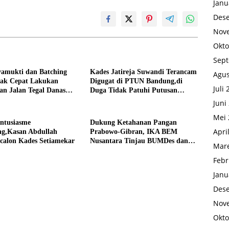
Janu
Des
Nov
Okto
Sep
yamukti dan Batching
Kades Jatireja Suwandi Terancam
Agus
rak Cepat Lakukan
Digugat di PTUN Bandung,di
Juli
an Jalan Tegal Danas
Duga Tidak Patuhi Putusan
Debu
Inkrah Komisi Informasi
Juni
Mei 
Antusiasme
Dukung Ketahanan Pangan
Apri
g,Kasan Abdullah
Prabowo-Gibran, IKA BEM
calon Kades Setiamekar
Nusantara Tinjau BUMDes dan
Mare
Panen Raya di Sukabudi Bekasi
Febr
Janu
Des
Nov
Okto