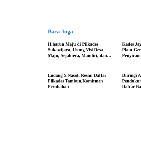
Baca Juga
H.harun Maju di Pilkades
Kades Ja
Sukawijaya, Usung Visi Desa
Plant Ge
Maju, Sejahtera, Mandiri, dan
Penyiram
Religius Bangun Sukawijaya
Darurat 
Lebih Baik Lagi
Endang S.Nasidi Resmi Daftar
Diiringi 
Pilkades Tambun,Komitmen
Pendukun
Perubahan
Daftar Ba