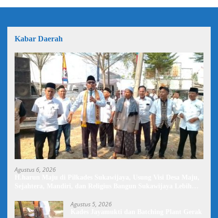
Kabar Daerah
Agustus 6, 2026
H.harun Maju di Pilkades Sukawijaya, Usung Visi Desa Maju,
Sejahtera, Mandiri, dan Religius Bangun Sukawijaya Lebih
Baik Lagi
Agustus 5, 2026
Kades Jayamukti dan Batching Plant Gerak