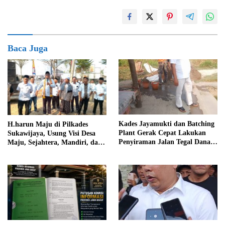
Baca Juga
Kades Jayamukti dan Batching
H.harun Maju di Pilkades
Plant Gerak Cepat Lakukan
Sukawijaya, Usung Visi Desa
Penyiraman Jalan Tegal Danas
Maju, Sejahtera, Mandiri, dan
Darurat Debu
Religius Bangun Sukawijaya
Lebih Baik Lagi