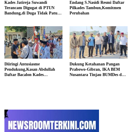
Kades Jatireja Suwandi
Endang S.Nasidi Resmi Daftar
Terancam Digugat di PTUN
Pilkades Tambun,Komitmen
Bandung,di Duga Tidak Patuhi
Perubahan
Putusan Inkrah Komisi
Informasi
Diiringi Antusiasme
Dukung Ketahanan Pangan
Pendukung,Kasan Abdullah
Prabowo-Gibran, IKA BEM
Daftar Bacalon Kades
Nusantara Tinjau BUMDes dan
Setiamekar
Panen Raya di Sukabudi Bekasi