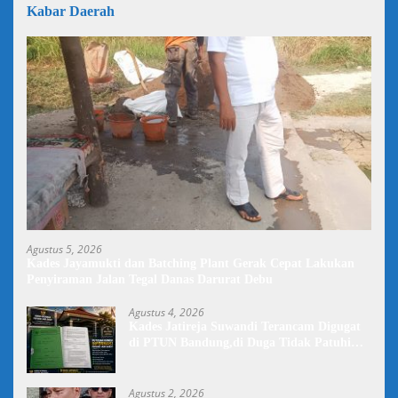
Kabar Daerah
Agustus 5, 2026
Kades Jayamukti dan Batching Plant Gerak Cepat Lakukan
Penyiraman Jalan Tegal Danas Darurat Debu
Agustus 4, 2026
Kades Jatireja Suwandi Terancam Digugat
di PTUN Bandung,di Duga Tidak Patuhi
Putusan Inkrah Komisi Informasi
Agustus 2, 2026