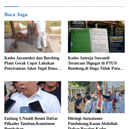
Baca Juga
Kades Jatireja Suwandi
Kades Jayamukti dan Batching
Terancam Digugat di PTUN
Plant Gerak Cepat Lakukan
Bandung,di Duga Tidak Patuhi
Penyiraman Jalan Tegal Danas
Putusan Inkrah Komisi
Darurat Debu
Informasi
Endang S.Nasidi Resmi Daftar
Diiringi Antusiasme
Pilkades Tambun,Komitmen
Pendukung,Kasan Abdullah
Perubahan
Daftar Bacalon Kades