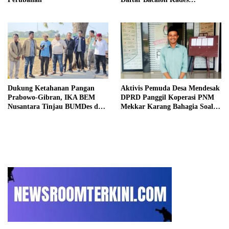
Setiamekar
Dukung Ketahanan Pangan
Aktivis Pemuda Desa Mendesak
Prabowo-Gibran, IKA BEM
DPRD Panggil Koperasi PNM
Nusantara Tinjau BUMDes dan
Mekkar Karang Bahagia Soal
Panen Raya di Sukabudi Bekasi
Keabsahan Legalitas