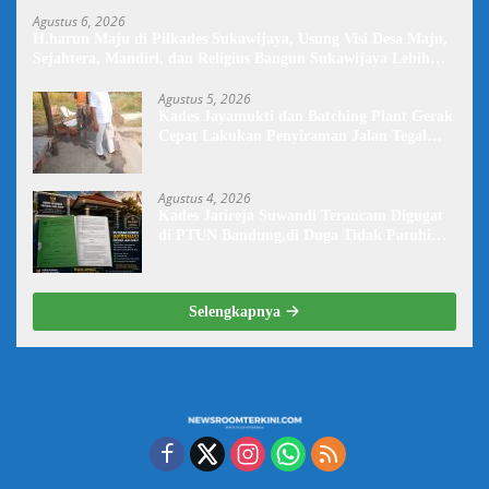
Agustus 6, 2026
H.harun Maju di Pilkades Sukawijaya, Usung Visi Desa Maju,
Sejahtera, Mandiri, dan Religius Bangun Sukawijaya Lebih
Baik Lagi
Agustus 5, 2026
Kades Jayamukti dan Batching Plant Gerak
Cepat Lakukan Penyiraman Jalan Tegal
Danas Darurat Debu
Agustus 4, 2026
Kades Jatireja Suwandi Terancam Digugat
di PTUN Bandung,di Duga Tidak Patuhi
Putusan Inkrah Komisi Informasi
Selengkapnya