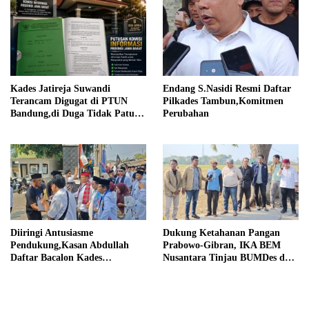
Kades Jatireja Suwandi
Endang S.Nasidi Resmi Daftar
Terancam Digugat di PTUN
Pilkades Tambun,Komitmen
Bandung,di Duga Tidak Patuhi
Perubahan
Putusan Inkrah Komisi
Informasi
Diiringi Antusiasme
Dukung Ketahanan Pangan
Pendukung,Kasan Abdullah
Prabowo-Gibran, IKA BEM
Daftar Bacalon Kades
Nusantara Tinjau BUMDes dan
Setiamekar
Panen Raya di Sukabudi Bekasi