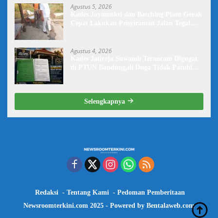
Agustus 5, 2026
Kades Jayamukti dan Batching Plant Gerak
Cepat Lakukan Penyiraman Jalan Tegal
Danas Darurat Debu
Agustus 4, 2026
Kades Jatireja Suwandi Terancam Digugat
di PTUN Bandung,di Duga Tidak Patuhi
Putusan Inkrah Komisi Informasi
Selengkapnya
Redaksi
Tentang Kami
Pedoman Pemberitaan
Newsroomterkini.com 2025 - Powered by
Bentalaweb.com