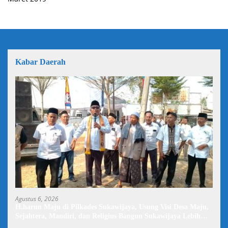
Kabar Daerah
Agustus 6, 2026
H.harun Maju di Pilkades Sukawijaya, Usung Visi Desa Maju,
Sejahtera, Mandiri, dan Religius Bangun Sukawijaya Lebih
Baik Lagi