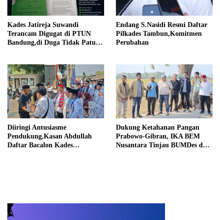
Kades Jatireja Suwandi
Endang S.Nasidi Resmi Daftar
Terancam Digugat di PTUN
Pilkades Tambun,Komitmen
Bandung,di Duga Tidak Patuhi
Perubahan
Putusan Inkrah Komisi
Informasi
Diiringi Antusiasme
Dukung Ketahanan Pangan
Pendukung,Kasan Abdullah
Prabowo-Gibran, IKA BEM
Daftar Bacalon Kades
Nusantara Tinjau BUMDes dan
Setiamekar
Panen Raya di Sukabudi Bekasi