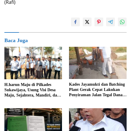
(Rafi)
Baca Juga
Kades Jayamukti dan Batching
H.harun Maju di Pilkades
Plant Gerak Cepat Lakukan
Sukawijaya, Usung Visi Desa
Penyiraman Jalan Tegal Danas
Maju, Sejahtera, Mandiri, dan
Darurat Debu
Religius Bangun Sukawijaya
Lebih Baik Lagi