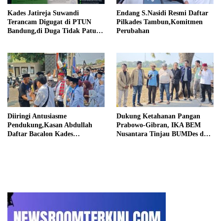
Kades Jatireja Suwandi
Endang S.Nasidi Resmi Daftar
Terancam Digugat di PTUN
Pilkades Tambun,Komitmen
Bandung,di Duga Tidak Patuhi
Perubahan
Putusan Inkrah Komisi
Informasi
Diiringi Antusiasme
Dukung Ketahanan Pangan
Pendukung,Kasan Abdullah
Prabowo-Gibran, IKA BEM
Daftar Bacalon Kades
Nusantara Tinjau BUMDes dan
Setiamekar
Panen Raya di Sukabudi Bekasi