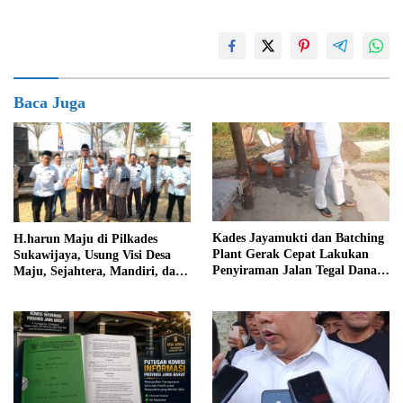
Baca Juga
Kades Jayamukti dan Batching
H.harun Maju di Pilkades
Plant Gerak Cepat Lakukan
Sukawijaya, Usung Visi Desa
Penyiraman Jalan Tegal Danas
Maju, Sejahtera, Mandiri, dan
Darurat Debu
Religius Bangun Sukawijaya
Lebih Baik Lagi