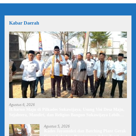
Kabar Daerah
Agustus 6, 2026
H.harun Maju di Pilkades Sukawijaya, Usung Visi Desa Maju,
Sejahtera, Mandiri, dan Religius Bangun Sukawijaya Lebih
Baik Lagi
Agustus 5, 2026
Kades Jayamukti dan Batching Plant Gerak