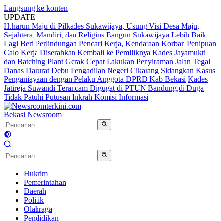
Langsung ke konten
UPDATE
H.harun Maju di Pilkades Sukawijaya, Usung Visi Desa Maju,
Sejahtera, Mandiri, dan Religius Bangun Sukawijaya Lebih Baik
Lagi
Beri Perlindungan Pencari Kerja, Kendaraan Korban Penipuan
Calo Kerja Diserahkan Kembali ke Pemiliknya
Kades Jayamukti
dan Batching Plant Gerak Cepat Lakukan Penyiraman Jalan Tegal
Danas Darurat Debu
Pengadilan Negeri Cikarang Sidangkan Kasus
Penganiayaan dengan Pelaku Anggota DPRD Kab Bekasi
Kades
Jatireja Suwandi Terancam Digugat di PTUN Bandung,di Duga
Tidak Patuhi Putusan Inkrah Komisi Informasi
Bekasi Newsroom
Hukrim
Pemerintahan
Daerah
Politik
Olahraga
Pendidikan