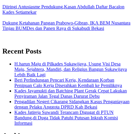
Diiringi Antusiasme Pendukung,Kasan Abdullah Daftar Bacalon
Kades Setiamekar
Dukung Ketahanan Pangan Prabowo-Gibran, IKA BEM Nusantara
Tinjau BUMDes dan Panen Raya di Sukabudi Bekasi
Recent Posts
H.harun Maju di Pilkades Sukawijaya, Usung Visi Desa
Maju, Sejahtera, Mandiri, dan Religius Bangun Sukawijaya
Lebih Baik Lagi
Beri Perlindungan Pencari Kerja, Kendaraan Korban
Penipuan Calo Kerja Diserahkan Kembali ke Pemiliknya
Kades Jayamukti dan Batching Plant Gerak Cepat Lakukan
Penyiraman Jalan Tegal Danas Darurat Debu
Pengadilan Negeri Cikarang Sidangkan Kasus Penganiayaan
dengan Pelaku Anggota DPRD Kab Bekasi
Kades Jatireja Suwandi Terancam Digugat di PTUN
Bandung,di Duga Tidak Patuhi Putusan Inkrah Komisi
Informasi