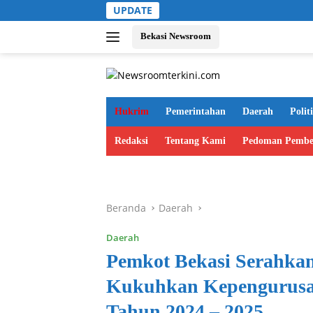
Langsung
UPDATE
ke
konten
Bekasi Newsroom
Hukrim
Pemerintahan
Daerah
Polit
Redaksi
Tentang Kami
Pedoman Pembe
Beranda
Daerah
Daerah
Pemkot Bekasi Serahka
Kukuhkan Kepengurusa
Tahun 2024 – 2025