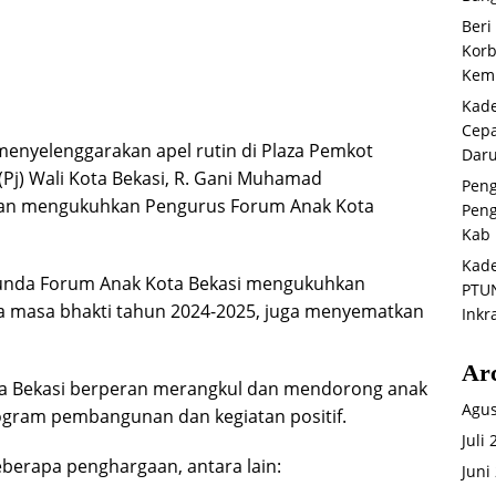
Beri
Korb
Kemb
Kade
Cepa
enyelenggarakan apel rutin di Plaza Pemkot
Daru
 (Pj) Wali Kota Bekasi, R. Gani Muhamad
Peng
an mengukuhkan Pengurus Forum Anak Kota
Peng
Kab 
Kade
Bunda Forum Anak Kota Bekasi mengukuhkan
PTUN
a masa bhakti tahun 2024-2025, juga menyematkan
Inkr
Ar
a Bekasi berperan merangkul dan mendorong anak
Agus
program pembangunan dan kegiatan positif.
Juli
berapa penghargaan, antara lain:
Juni