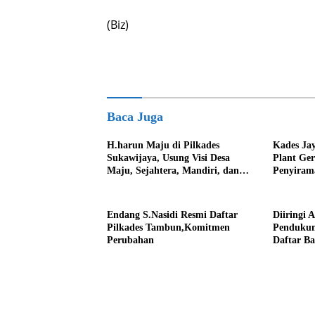
(Biz)
Baca Juga
H.harun Maju di Pilkades
Kades Ja
Sukawijaya, Usung Visi Desa
Plant Ge
Maju, Sejahtera, Mandiri, dan
Penyiram
Religius Bangun Sukawijaya
Darurat 
Lebih Baik Lagi
Endang S.Nasidi Resmi Daftar
Diiringi 
Pilkades Tambun,Komitmen
Pendukun
Perubahan
Daftar Ba