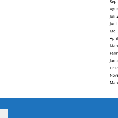
Sep
Agus
Juli
Juni
Mei 
Apri
Mare
Febr
Janu
Des
Nov
Mare