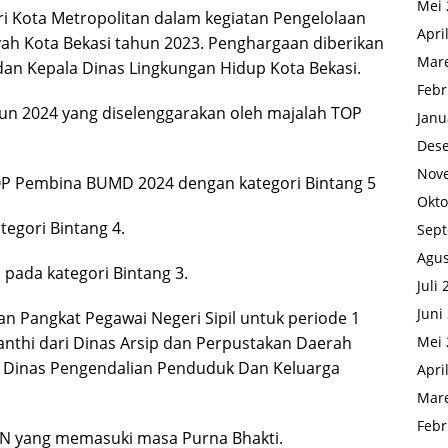
Mei 
i Kota Metropolitan dalam kegiatan Pengelolaan
Apri
ah Kota Bekasi tahun 2023. Penghargaan diberikan
Mare
dan Kepala Dinas Lingkungan Hidup Kota Bekasi.
Febr
n 2024 yang diselenggarakan oleh majalah TOP
Janu
Des
Nov
TOP Pembina BUMD 2024 dengan kategori Bintang 5
Okto
egori Bintang 4.
Sep
Agus
pada kategori Bintang 3.
Juli
Juni
n Pangkat Pegawai Negeri Sipil untuk periode 1
yanthi dari Dinas Arsip dan Perpustakan Daerah
Mei 
ri Dinas Pengendalian Penduduk Dan Keluarga
Apri
Mare
Febr
N yang memasuki masa Purna Bhakti.