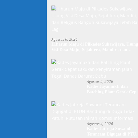
Agustus 6, 2026
H.harun Maju di Pilkades Sukawijaya, Usung
Visi Desa Maju, Sejahtera, Mandiri, dan
Religius Bangun Sukawijaya Lebih Baik Lagi
Agustus 5, 2026
Kades Jayamukti dan
Batching Plant Gerak Cep
Lakukan Penyiraman Jala
Tegal Danas Darurat Debu
Agustus 4, 2026
Kades Jatireja Suwandi
Terancam Digugat di PTU