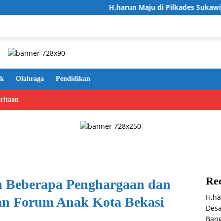
H.harun Maju di Pilkades Sukawijaya, Usun
ik
Olahraga
Pendidikan
ritaan
Rec
n Beberapa Penghargaan dan
H.ha
n Forum Anak Kota Bekasi
Desa
Bang