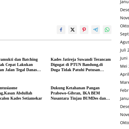
Janu
Des
Nov
Okto
Sep
Agus
Juli
Juni
yamukti dan Batching
Kades Jatireja Suwandi Terancam
rak Cepat Lakukan
Digugat di PTUN Bandung,di
Mei 
an Jalan Tegal Danas
Duga Tidak Patuhi Putusan
Apri
Debu
Inkrah Komisi Informasi
Mare
Antusiasme
Dukung Ketahanan Pangan
Febr
g,Kasan Abdullah
Prabowo-Gibran, IKA BEM
Janu
calon Kades Setiamekar
Nusantara Tinjau BUMDes dan
Panen Raya di Sukabudi Bekasi
Des
Nov
Okto