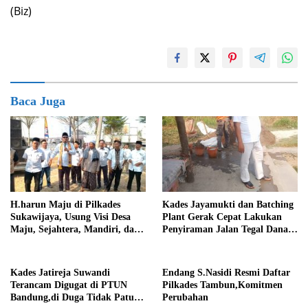
(Biz)
Baca Juga
H.harun Maju di Pilkades
Kades Jayamukti dan Batching
Sukawijaya, Usung Visi Desa
Plant Gerak Cepat Lakukan
Maju, Sejahtera, Mandiri, dan
Penyiraman Jalan Tegal Danas
Religius Bangun Sukawijaya
Darurat Debu
Lebih Baik Lagi
Kades Jatireja Suwandi
Endang S.Nasidi Resmi Daftar
Terancam Digugat di PTUN
Pilkades Tambun,Komitmen
Bandung,di Duga Tidak Patuhi
Perubahan