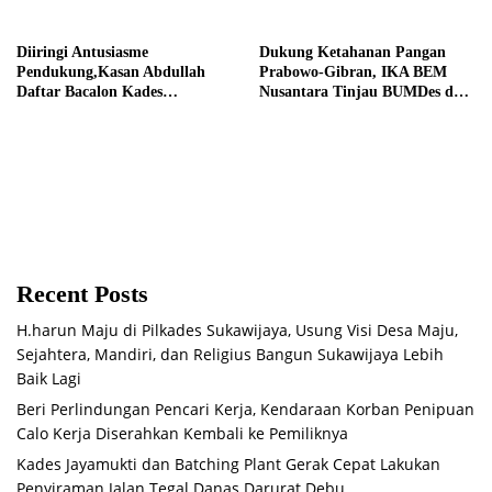
Putusan Inkrah Komisi
Informasi
Diiringi Antusiasme
Dukung Ketahanan Pangan
Pendukung,Kasan Abdullah
Prabowo-Gibran, IKA BEM
Daftar Bacalon Kades
Nusantara Tinjau BUMDes dan
Setiamekar
Panen Raya di Sukabudi Bekasi
Recent Posts
H.harun Maju di Pilkades Sukawijaya, Usung Visi Desa Maju,
Sejahtera, Mandiri, dan Religius Bangun Sukawijaya Lebih
Baik Lagi
Beri Perlindungan Pencari Kerja, Kendaraan Korban Penipuan
Calo Kerja Diserahkan Kembali ke Pemiliknya
Kades Jayamukti dan Batching Plant Gerak Cepat Lakukan
Penyiraman Jalan Tegal Danas Darurat Debu