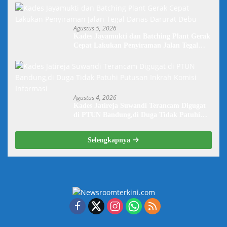
Agustus 5, 2026
Kades Jayamukti dan Batching Plant Gerak
Cepat Lakukan Penyiraman Jalan Tegal
Danas Darurat Debu
Agustus 4, 2026
Kades Jatireja Suwandi Terancam Digugat
di PTUN Bandung,di Duga Tidak Patuhi
Putusan Inkrah Komisi Informasi
Selengkapnya