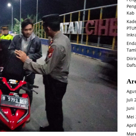
Peng
Kab 
Kade
PTUN
Inkr
Enda
Tam
Diir
Daft
Ar
Agus
Juli
Juni
Mei 
Apri
Mare