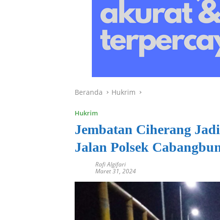
Beranda
Hukrim
Hukrim
Jembatan Ciherang Jadi
Jalan Polsek Cabangbu
Rafi Algifari
Maret 31, 2024