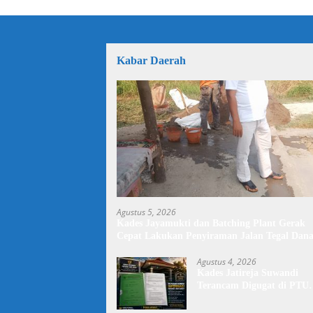
Kabar Daerah
Agustus 5, 2026
Kades Jayamukti dan Batching Plant Gerak
Cepat Lakukan Penyiraman Jalan Tegal Dana
Darurat Debu
Agustus 4, 2026
Kades Jatireja Suwandi
Terancam Digugat di PTU
Bandung,di Duga Tidak
Patuhi Putusan Inkrah