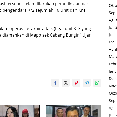
si tersebut telah dilakukan pemeriksaan dan
Okto
p pengendara Kr2 sejumlah 16 Unit dan Kr4
Sep
Agus
Juli
m operasi terakhir ada 3 (tiga) unit Kr2 yang
Juni
ya diamankan di Mapolsek Cabang Bungin” Ujar
Mei 
Apri
Mare
Febr
Janu
Des
Nov
Okto
Sep
Agus
Juli