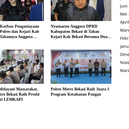
Juni
Mei 
Apri
 Korban Penganiayaan
Nyumarno Anggota DPRD
Mare
 Polres dan Kejari Kab
Kabupaten Bekasi di Tahan
 Tahannya Anggota
Kejari Kab Bekasi Bersama Dua
Febr
 Bekasi
Temannya
Janu
Des
Nov
Mare
Melayani Masyarakat,
Polres Metro Bekasi Raih Juara I
tro Bekasi Raih Presisi
Program Ketahanan Pangan
ari LEMKAPI