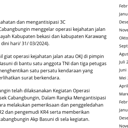
Febr
Janu
jahatan dan mengantisipasi 3C
Des
 Cabangbungin menggelar operasi kejahatan jalan
Nov
ilayah Kabupaten bekasi dan kabupaten Karawang
Okto
ini hari/ 31/ 03/2024).
Sep
Agus
giat operasi kejahatan jalan atau OKJ di pimpin
Juli
suni di bantu satu anggota TNI dan tiga petugas
Juni
 menghentikan satu persatu kendaraan yang
erlihatkan surat berkendara.
Mei 
Apri
bungin telah dilaksanakan Kegiatan Operasi
Mare
lsek Cabangbungin, Dalam Rangka Mengantisipasi
Febr
cara melakukan pemeriksaan dan penggeledahan
Janu
 KR2 dan pengemudi KR4 serta memberikan
Des
bangbungin Akp Basuni di sela kegiatan.
Nov