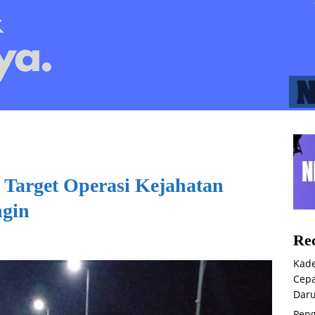
 Target Operasi Kejahatan
ngin
Rec
Kade
Cepa
Daru
Peng