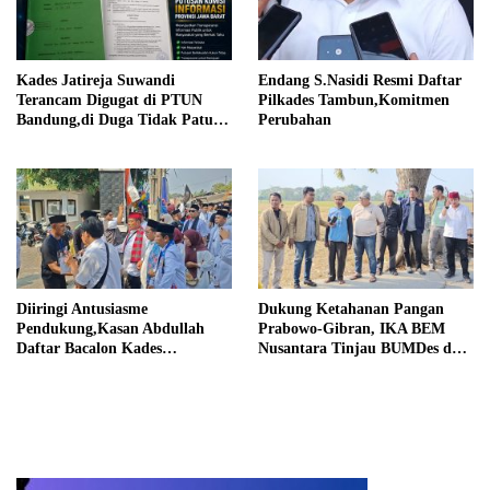
Kades Jatireja Suwandi
Endang S.Nasidi Resmi Daftar
Terancam Digugat di PTUN
Pilkades Tambun,Komitmen
Bandung,di Duga Tidak Patuhi
Perubahan
Putusan Inkrah Komisi
Informasi
Diiringi Antusiasme
Dukung Ketahanan Pangan
Pendukung,Kasan Abdullah
Prabowo-Gibran, IKA BEM
Daftar Bacalon Kades
Nusantara Tinjau BUMDes dan
Setiamekar
Panen Raya di Sukabudi Bekasi