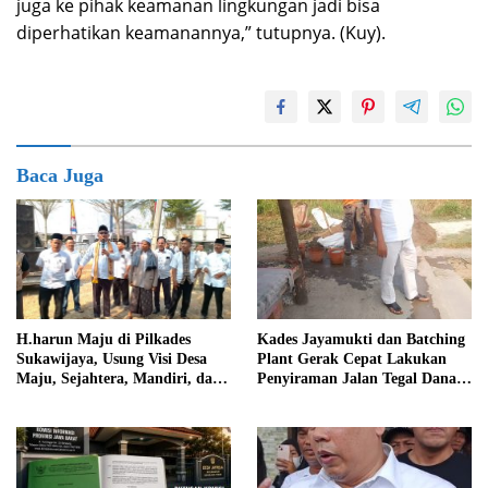
juga ke pihak keamanan lingkungan jadi bisa
diperhatikan keamanannya,” tutupnya. (Kuy).
Baca Juga
Kades Jayamukti dan Batching
H.harun Maju di Pilkades
Plant Gerak Cepat Lakukan
Sukawijaya, Usung Visi Desa
Penyiraman Jalan Tegal Danas
Maju, Sejahtera, Mandiri, dan
Darurat Debu
Religius Bangun Sukawijaya
Lebih Baik Lagi