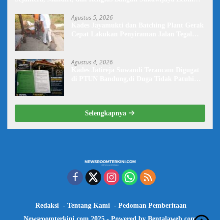
Baik Lagi
Agustus 5, 2026
Kades Jayamukti dan Batching Plant Gerak
Cepat Lakukan Penyiraman Jalan Tegal
Danas Darurat Debu
Agustus 4, 2026
Kades Jatireja Suwandi Terancam Digugat
di PTUN Bandung,di Duga Tidak Patuhi
Putusan Inkrah Komisi Informasi
Selengkapnya
Redaksi
Tentang Kami
Pedoman Pemberitaan
Newsroomterkini.com 2025 - Powered by
Bentalaweb.com