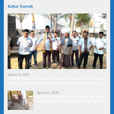
Kabar Daerah
Agustus 6, 2026
H.harun Maju di Pilkades Sukawijaya, Usung Visi Desa Maju,
Sejahtera, Mandiri, dan Religius Bangun Sukawijaya Lebih
Baik Lagi
Agustus 5, 2026
Kades Jayamukti dan Batching Plant Gerak
Cepat Lakukan Penyiraman Jalan Tegal
Danas Darurat Debu