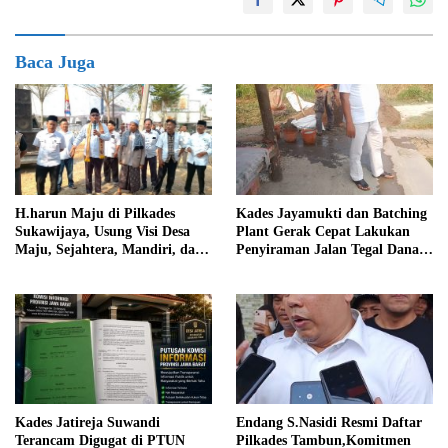
Baca Juga
Kades Jayamukti dan Batching
H.harun Maju di Pilkades
Plant Gerak Cepat Lakukan
Sukawijaya, Usung Visi Desa
Penyiraman Jalan Tegal Danas
Maju, Sejahtera, Mandiri, dan
Darurat Debu
Religius Bangun Sukawijaya
Lebih Baik Lagi
Kades Jatireja Suwandi
Endang S.Nasidi Resmi Daftar
Terancam Digugat di PTUN
Pilkades Tambun,Komitmen