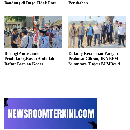
Bandung,di Duga Tidak Patuhi
Perubahan
Putusan Inkrah Komisi
Informasi
Diiringi Antusiasme
Dukung Ketahanan Pangan
Pendukung,Kasan Abdullah
Prabowo-Gibran, IKA BEM
Daftar Bacalon Kades
Nusantara Tinjau BUMDes dan
Setiamekar
Panen Raya di Sukabudi Bekasi