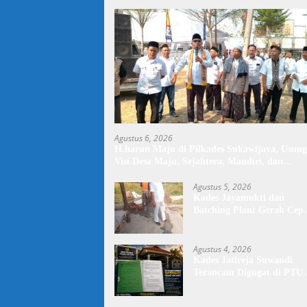
Agustus 6, 2026
H.harun Maju di Pilkades Sukawijaya, Usung
Visi Desa Maju, Sejahtera, Mandiri, dan
Religius Bangun Sukawijaya Lebih Baik Lagi
Agustus 5, 2026
Kades Jayamukti dan
Batching Plant Gerak Cep
Lakukan Penyiraman Jala
Tegal Danas Darurat Debu
Agustus 4, 2026
Kades Jatireja Suwandi
Terancam Digugat di PTU
Bandung,di Duga Tidak
Patuhi Putusan Inkrah