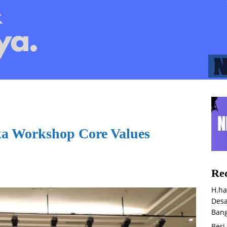
ka Workshop Core Values
Rec
H.ha
Desa
Bang
Beri