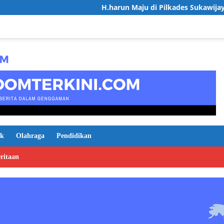
H.harun Maju di Pilkades Sukawijaya, Usung Visi De
ik
Olahraga
Pendidikan
ritaan