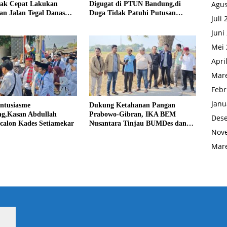
Agus
rak Cepat Lakukan
Digugat di PTUN Bandung,di
an Jalan Tegal Danas
Duga Tidak Patuhi Putusan
Juli
Debu
Inkrah Komisi Informasi
Juni
Mei 
Apri
Mare
Febr
Janu
Antusiasme
Dukung Ketahanan Pangan
g,Kasan Abdullah
Prabowo-Gibran, IKA BEM
Des
calon Kades Setiamekar
Nusantara Tinjau BUMDes dan
Nov
Panen Raya di Sukabudi Bekasi
Mare