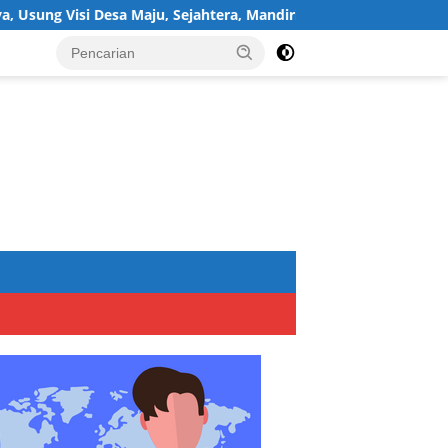
sa Maju, Sejahtera, Mandiri, dan Religius Bangun Sukawijaya Lebi