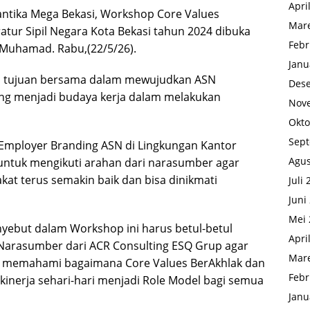
Apri
antika Mega Bekasi, Workshop Core Values
Mare
tur Sipil Negara Kota Bekasi tahun 2024 dibuka
Febr
i Muhamad. Rabu,(22/5/26).
Janu
ah tujuan bersama dalam mewujudkan ASN
Des
ang menjadi budaya kerja dalam melakukan
Nov
Okto
Sep
 Employer Branding ASN di Lingkungan Kantor
Agus
untuk mengikuti arahan dari narasumber agar
at terus semakin baik dan bisa dinikmati
Juli
Juni
Mei 
yebut dalam Workshop ini harus betul-betul
Apri
Narasumber dari ACR Consulting ESQ Grup agar
Mare
t memahami bagaimana Core Values BerAkhlak dan
Febr
inerja sehari-hari menjadi Role Model bagi semua
Janu