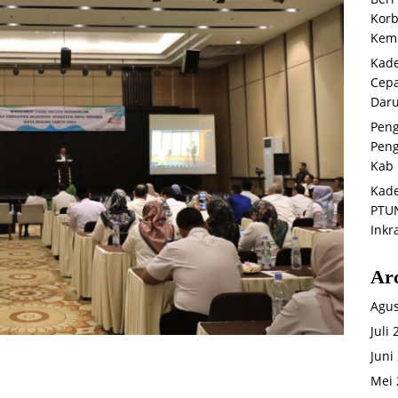
Korb
Kemb
Kade
Cepa
Daru
Peng
Peng
Kab 
Kade
PTUN
Inkr
Ar
Agus
Juli
Juni
Mei 