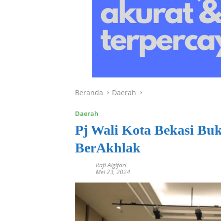
Beranda
Daerah
Daerah
Pj Wali Kota Bekasi Bu
BerAkhlak
Rafi Algifari
Mei 23, 2024