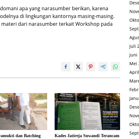
Des
pedomani apa yang narasumber berikan, karena
Nov
odelnya di lingkungan kantornya masing-masing.
Okto
materi dari narasumber terkait Workshop pada
Sep
Agus
Juli
Juni
Mei 
Apri
Mare
Febr
Janu
Des
Nov
Okto
Sep
yamukti dan Batching
Kades Jatireja Suwandi Terancam