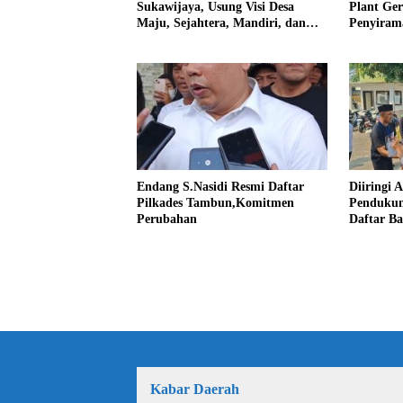
Plant Ge
Sukawijaya, Usung Visi Desa
Penyiram
Maju, Sejahtera, Mandiri, dan
Darurat 
Religius Bangun Sukawijaya
Lebih Baik Lagi
Endang S.Nasidi Resmi Daftar
Diiringi 
Pilkades Tambun,Komitmen
Pendukun
Perubahan
Daftar Ba
Kabar Daerah