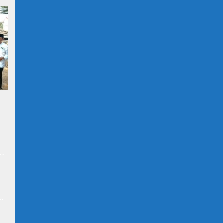
at
n
N