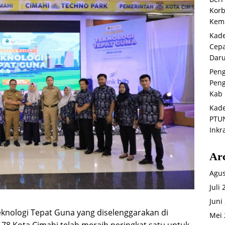
Korb
Kemb
Kade
Cepa
Daru
Peng
Peng
Kab 
Kade
PTUN
Inkr
Ar
Agus
Juli
Juni
knologi Tepat Guna yang diselenggarakan di
Mei 