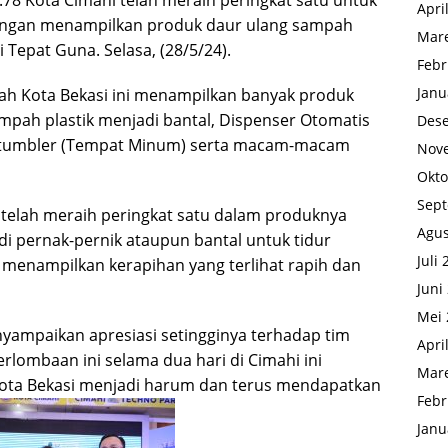
.78 Kota Cimahi telah meraih peringkat satu untuk
Apri
engan menampilkan produk daur ulang sampah
Mare
 Tepat Guna. Selasa, (28/5/24).
Febr
Janu
tah Kota Bekasi ini menampilkan banyak produk
ampah plastik menjadi bantal, Dispenser Otomatis
Des
a tumbler (Tempat Minum) serta macam-macam
Nov
Okto
Sep
 telah meraih peringkat satu dalam produknya
Agus
di pernak-pernik ataupun bantal untuk tidur
Juli
 menampilkan kerapihan yang terlihat rapih dan
Juni
Mei 
yampaikan apresiasi setingginya terhadap tim
Apri
rlombaan ini selama dua hari di Cimahi ini
Mare
Kota Bekasi menjadi harum dan terus mendapatkan
Febr
Janu