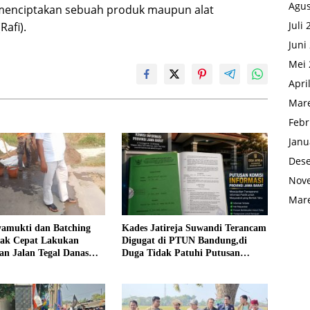
Agus
 menciptakan sebuah produk maupun alat
Juli
Rafi).
Juni
Mei 
Apri
Mare
Febr
Janu
Des
Nov
Mare
yamukti dan Batching
Kades Jatireja Suwandi Terancam
rak Cepat Lakukan
Digugat di PTUN Bandung,di
an Jalan Tegal Danas
Duga Tidak Patuhi Putusan
Debu
Inkrah Komisi Informasi