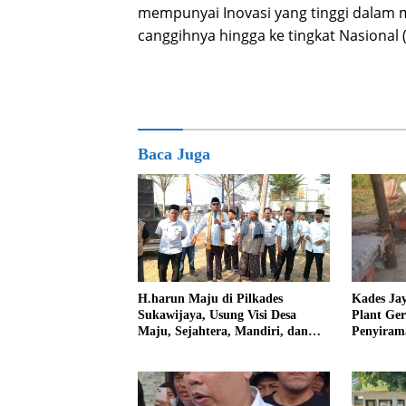
mempunyai Inovasi yang tinggi dalam
canggihnya hingga ke tingkat Nasional (
Baca Juga
Kades Ja
H.harun Maju di Pilkades
Plant Ge
Sukawijaya, Usung Visi Desa
Penyiram
Maju, Sejahtera, Mandiri, dan
Darurat 
Religius Bangun Sukawijaya
Lebih Baik Lagi