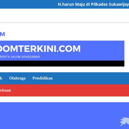
H.harun Maju di Pilkades Sukawijaya, Usung Visi 
ik
Olahraga
Pendidikan
ritaan