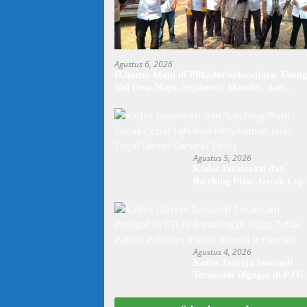
Agustus 6, 2026
H.harun Maju di Pilkades Sukawijaya, Usung
Visi Desa Maju, Sejahtera, Mandiri, dan
Religius Bangun Sukawijaya Lebih Baik Lagi
Agustus 5, 2026
Kades Jayamukti dan
Batching Plant Gerak Cep
Lakukan Penyiraman Jala
Tegal Danas Darurat Debu
Agustus 4, 2026
Kades Jatireja Suwandi
Terancam Digugat di PTU
Bandung,di Duga Tidak
Patuhi Putusan Inkrah