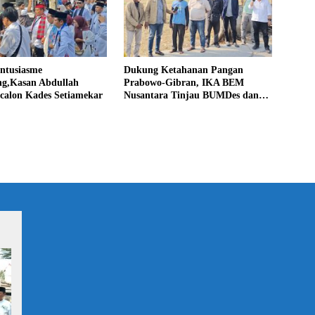
Antusiasme
Dukung Ketahanan Pangan
g,Kasan Abdullah
Prabowo-Gibran, IKA BEM
calon Kades Setiamekar
Nusantara Tinjau BUMDes dan
Panen Raya di Sukabudi Bekasi