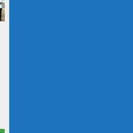
at
n
N