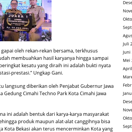
Des
Nov
Okto
Sep
Agus
Juli
 gapai oleh rekan-rekan bersama, terkhusus
Juni
udah membuahkan hasil karyanya hingga sampai
Mei 
peringkat kesatu yang diraih ini adalah bukti nyata
Apri
stasi-prestasi.” Ungkap Gani.
Mare
Febr
u langsung diberikan oleh Penjabat Gubernur Jawa
ua Gedung Cimahi Techno Park Kota Cimahi Jawa
Janu
Des
Nov
a ini adalah bentuk dari karya-karya masyarakat
Okto
sehingga produk maupun alat-alat canggihnya bisa
Sep
ga Kota Bekasi akan terus mencerminkan Kota yang