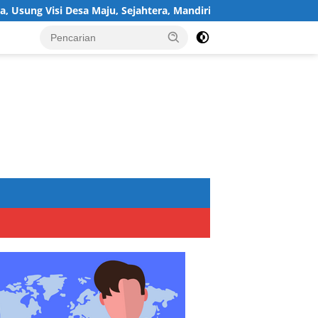
Desa Maju, Sejahtera, Mandiri, dan Religius Bangun Sukawijaya Le