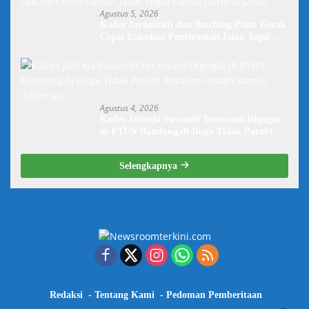
Agustus 5, 2026
Kades Jayamukti dan Batching Plant Gerak
Cepat Lakukan Penyiraman Jalan Tegal
Danas Darurat Debu
Agustus 4, 2026
Kades Jatireja Suwandi Terancam Digugat
di PTUN Bandung,di Duga Tidak Patuhi
Putusan Inkrah Komisi Informasi
Selengkapnya
Redaksi
Tentang Kami
Pedoman Pemberitaan