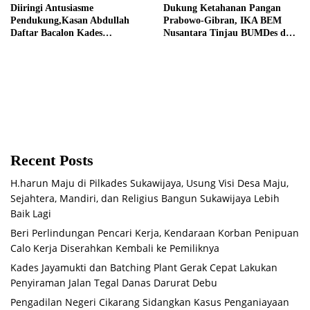
Diiringi Antusiasme
Dukung Ketahanan Pangan
Pendukung,Kasan Abdullah
Prabowo-Gibran, IKA BEM
Daftar Bacalon Kades
Nusantara Tinjau BUMDes dan
Setiamekar
Panen Raya di Sukabudi Bekasi
Recent Posts
H.harun Maju di Pilkades Sukawijaya, Usung Visi Desa Maju,
Sejahtera, Mandiri, dan Religius Bangun Sukawijaya Lebih
Baik Lagi
Beri Perlindungan Pencari Kerja, Kendaraan Korban Penipuan
Calo Kerja Diserahkan Kembali ke Pemiliknya
Kades Jayamukti dan Batching Plant Gerak Cepat Lakukan
Penyiraman Jalan Tegal Danas Darurat Debu
Pengadilan Negeri Cikarang Sidangkan Kasus Penganiayaan