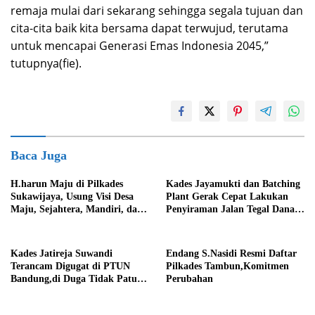
remaja mulai dari sekarang sehingga segala tujuan dan
cita-cita baik kita bersama dapat terwujud, terutama
untuk mencapai Generasi Emas Indonesia 2045,”
tutupnya(fie).
Baca Juga
H.harun Maju di Pilkades
Kades Jayamukti dan Batching
Sukawijaya, Usung Visi Desa
Plant Gerak Cepat Lakukan
Maju, Sejahtera, Mandiri, dan
Penyiraman Jalan Tegal Danas
Religius Bangun Sukawijaya
Darurat Debu
Lebih Baik Lagi
Kades Jatireja Suwandi
Endang S.Nasidi Resmi Daftar
Terancam Digugat di PTUN
Pilkades Tambun,Komitmen
Bandung,di Duga Tidak Patuhi
Perubahan
Putusan Inkrah Komisi
Informasi