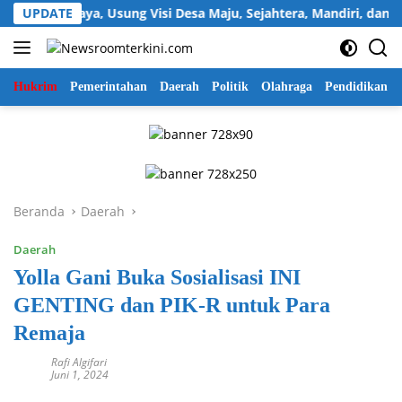
Langsung
Sukawijaya, Usung Visi Desa Maju, Sejahtera, Mandiri, dan Religi
UPDATE
ke
konten
Hukrim
Pemerintahan
Daerah
Politik
Olahraga
Pendidikan
Beranda
Daerah
Daerah
Yolla Gani Buka Sosialisasi INI
GENTING dan PIK-R untuk Para
Remaja
Rafi Algifari
Juni 1, 2024