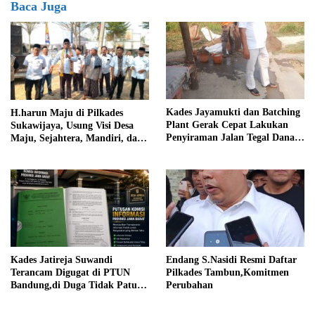
Baca Juga
Kades Jayamukti dan Batching
H.harun Maju di Pilkades
Plant Gerak Cepat Lakukan
Sukawijaya, Usung Visi Desa
Penyiraman Jalan Tegal Danas
Maju, Sejahtera, Mandiri, dan
Darurat Debu
Religius Bangun Sukawijaya
Lebih Baik Lagi
Kades Jatireja Suwandi
Endang S.Nasidi Resmi Daftar
Terancam Digugat di PTUN
Pilkades Tambun,Komitmen
Bandung,di Duga Tidak Patuhi
Perubahan
Putusan Inkrah Komisi
Informasi