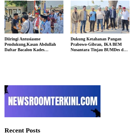
Diiringi Antusiasme
Dukung Ketahanan Pangan
Pendukung,Kasan Abdullah
Prabowo-Gibran, IKA BEM
Daftar Bacalon Kades
Nusantara Tinjau BUMDes dan
Setiamekar
Panen Raya di Sukabudi Bekasi
Recent Posts