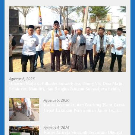
Agustus 6, 2026
H.harun Maju di Pilkades Sukawijaya, Usung Visi Desa Maju,
Sejahtera, Mandiri, dan Religius Bangun Sukawijaya Lebih
Baik Lagi
Agustus 5, 2026
Kades Jayamukti dan Batching Plant Gerak
Cepat Lakukan Penyiraman Jalan Tegal
Danas Darurat Debu
Agustus 4, 2026
Kades Jatireja Suwandi Terancam Digugat