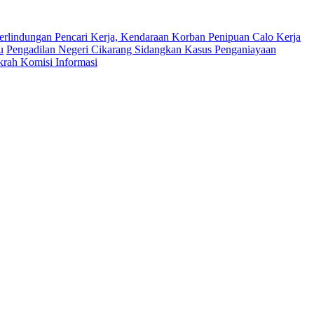
erlindungan Pencari Kerja, Kendaraan Korban Penipuan Calo Kerja
u
Pengadilan Negeri Cikarang Sidangkan Kasus Penganiayaan
krah Komisi Informasi