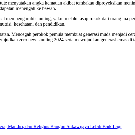
ute menyatakan angka kematian akibat tembakau diproyeksikan meningk
pendapatan menengah ke bawah.
at mempengaruhi stunting, yakni melalui asap rokok dari orang tua 
trisi, kesehatan, dan pendidikan.
atan. Mencegah perokok pemula membuat generasi muda menjadi cerdas
ujudkan zero new stunting 2024 serta mewujudkan generasi emas di t
era, Mandiri, dan Religius Bangun Sukawijaya Lebih Baik Lagi