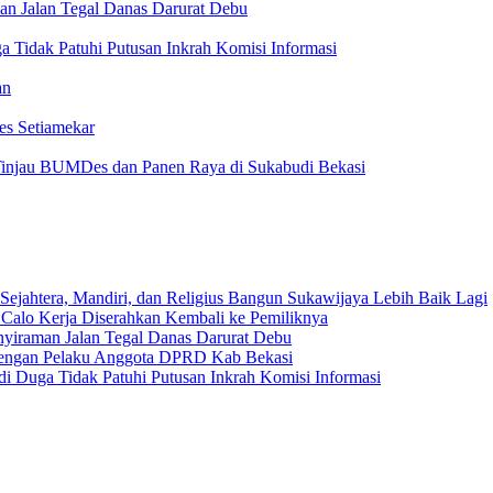
an Jalan Tegal Danas Darurat Debu
 Tidak Patuhi Putusan Inkrah Komisi Informasi
an
es Setiamekar
injau BUMDes dan Panen Raya di Sukabudi Bekasi
Sejahtera, Mandiri, dan Religius Bangun Sukawijaya Lebih Baik Lagi
 Calo Kerja Diserahkan Kembali ke Pemiliknya
nyiraman Jalan Tegal Danas Darurat Debu
 dengan Pelaku Anggota DPRD Kab Bekasi
i Duga Tidak Patuhi Putusan Inkrah Komisi Informasi