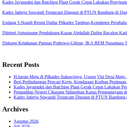
Kades Jayamukti dan Batching Plant Gerak Cepat Lakukan Penyiram
Kades Jatireja Suwandi Terancam Digugat di PTUN Bandung,di Duga
Endang S.Nasidi Resmi Daftar Pilkades Tambun,Komitmen Perubah
Diiringi Antusiasme Pendukung,Kasan Abdullah Daftar Bacalon Kad
Dukung Ketahanan Pangan Prabowo-Gibran, IKA BEM Nusantara T
Recent Posts
H.harun Maju di Pilkades Sukawijaya, Usung Visi Desa Maju, 
Beri Perlindungan Pencari Kerja, Kendaraan Korban Penipuan
Kades Jayamukti dan Batching Plant Gerak Cepat Lakukan Pe
Pengadilan Negeri Cikarang Sidangkan Kasus Penganiayaan
Kades Jatireja Suwandi Terancam Digugat di PTUN Bandung,d
Archives
Agustus 2026
Juli 2026