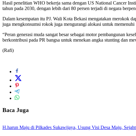
Hasil penelitian WHO bekerja sama dengan US National Cancer Instit
tahun pada 2030, dengan lebih dari 80 persen terjadi di negara ber
Dalam kesempatan itu PJ. Wali Kota Bekasi mengatakan merokok dap
juga mengkonsumsi rokok juga mengurangi alokasi untuk memenuhi nu
“Peran generasi muda sangat besar sebagai motor pembangunan keseh
berkontribusi pada PR bangsa untuk menekan angka stunting dan mew
(Rafi)
Baca Juga
H.harun Maju di Pilkades Sukawijaya, Usung Visi Desa Maju, Sejaht