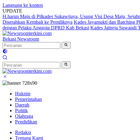
Langsung ke konten
UPDATE
H.harun Maju di Pilkades Sukawijaya, Usung Visi Desa Maju, Sejaht
Diserahkan Kembali ke Pemiliknya
Kades Jayamukti dan Batching P
dengan Pelaku Anggota DPRD Kab Bekasi
Kades Jatireja Suwandi 
Bekasi Newsroom
Hukrim
Pemerintahan
Daerah
Politik
Olahraga
Pendidikan
Redaksi
Tentang Kami