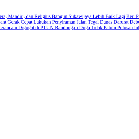
era, Mandiri, dan Religius Bangun Sukawijaya Lebih Baik Lagi
Beri P
lant Gerak Cepat Lakukan Penyiraman Jalan Tegal Danas Darurat Deb
Terancam Digugat di PTUN Bandung,di Duga Tidak Patuhi Putusan In