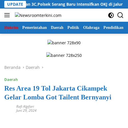
Langsung
 Kejahatan 3C,Polsek Serang Baru Intensifkan OKJ di Jalur Perba
UPDATE
ke
konten
Hukrim
Pemerintahan
Daerah
Politik
Olahraga
Pendidikan
Beranda
Daerah
Daerah
Res Area 19 Tol Jakarta Cikampek
Gelar Lomba Got Tailent Bernyanyi
Rafi Algifari
Juni 29, 2024