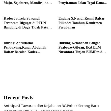
Maju, Sejahtera, Mandiri, dan
Penyiraman Jalan Tegal Danas
Religius Bangun Sukawijaya
Darurat Debu
Lebih Baik Lagi
Kades Jatireja Suwandi
Endang S.Nasidi Resmi Daftar
Terancam Digugat di PTUN
Pilkades Tambun,Komitmen
Bandung,di Duga Tidak Patuhi
Perubahan
Putusan Inkrah Komisi
Informasi
Diiringi Antusiasme
Dukung Ketahanan Pangan
Pendukung,Kasan Abdullah
Prabowo-Gibran, IKA BEM
Daftar Bacalon Kades
Nusantara Tinjau BUMDes dan
Setiamekar
Panen Raya di Sukabudi Bekasi
Recent Posts
Antisipasi Tawuran dan Kejahatan 3C,Polsek Serang Baru