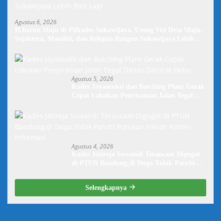
Agustus 6, 2026
H.harun Maju di Pilkades Sukawijaya, Usung Visi Desa Maju,
Sejahtera, Mandiri, dan Religius Bangun Sukawijaya Lebih
Baik Lagi
Agustus 5, 2026
Kades Jayamukti dan Batching Plant Gerak
Cepat Lakukan Penyiraman Jalan Tegal
Danas Darurat Debu
Agustus 4, 2026
Kades Jatireja Suwandi Terancam Digugat
di PTUN Bandung,di Duga Tidak Patuhi
Putusan Inkrah Komisi Informasi
Selengkapnya