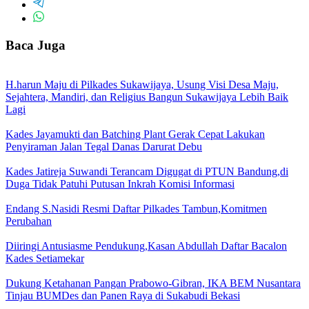
Baca Juga
H.harun Maju di Pilkades Sukawijaya, Usung Visi Desa Maju,
Sejahtera, Mandiri, dan Religius Bangun Sukawijaya Lebih Baik
Lagi
Kades Jayamukti dan Batching Plant Gerak Cepat Lakukan
Penyiraman Jalan Tegal Danas Darurat Debu
Kades Jatireja Suwandi Terancam Digugat di PTUN Bandung,di
Duga Tidak Patuhi Putusan Inkrah Komisi Informasi
Endang S.Nasidi Resmi Daftar Pilkades Tambun,Komitmen
Perubahan
Diiringi Antusiasme Pendukung,Kasan Abdullah Daftar Bacalon
Kades Setiamekar
Dukung Ketahanan Pangan Prabowo-Gibran, IKA BEM Nusantara
Tinjau BUMDes dan Panen Raya di Sukabudi Bekasi