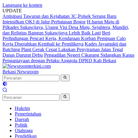
Langsung ke konten
UPDATE
Antisipasi Tawuran dan Kejahatan 3C,Polsek Serang Baru
Intensifkan OKJ di Jalur Perbatasan Bogor
H.harun Maju di
Pilkades Sukawijaya, Usung Visi Desa Maju, Sejahtera, Mandiri,
dan Religius Bangun Sukawijaya Lebih Baik Lagi
Beri
Perlindungan Pencari Kerja, Kendaraan Korban Penipuan Calo
Kerja Diserahkan Kembali ke Pemiliknya
Kades Jayamukti dan
Batching Plant Gerak Cepat Lakukan Penyiraman Jalan Tegal
Danas Darurat Debu
Pengadilan Negeri Cikarang Sidangkan Kasus
Penganiayaan dengan Pelaku Anggota DPRD Kab Bekasi
Bekasi Newsroom
Hukrim
Pemerintahan
Daerah
Politik
Olahraga
Pendidikan