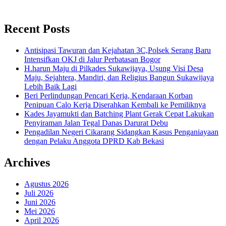
Recent Posts
Antisipasi Tawuran dan Kejahatan 3C,Polsek Serang Baru
Intensifkan OKJ di Jalur Perbatasan Bogor
H.harun Maju di Pilkades Sukawijaya, Usung Visi Desa
Maju, Sejahtera, Mandiri, dan Religius Bangun Sukawijaya
Lebih Baik Lagi
Beri Perlindungan Pencari Kerja, Kendaraan Korban
Penipuan Calo Kerja Diserahkan Kembali ke Pemiliknya
Kades Jayamukti dan Batching Plant Gerak Cepat Lakukan
Penyiraman Jalan Tegal Danas Darurat Debu
Pengadilan Negeri Cikarang Sidangkan Kasus Penganiayaan
dengan Pelaku Anggota DPRD Kab Bekasi
Archives
Agustus 2026
Juli 2026
Juni 2026
Mei 2026
April 2026