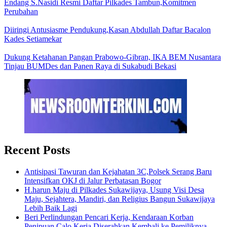
Endang S.Nasidi Resmi Daftar Pilkades Tambun,Komitmen
Perubahan
Diiringi Antusiasme Pendukung,Kasan Abdullah Daftar Bacalon
Kades Setiamekar
Dukung Ketahanan Pangan Prabowo-Gibran, IKA BEM Nusantara
Tinjau BUMDes dan Panen Raya di Sukabudi Bekasi
Recent Posts
Antisipasi Tawuran dan Kejahatan 3C,Polsek Serang Baru
Intensifkan OKJ di Jalur Perbatasan Bogor
H.harun Maju di Pilkades Sukawijaya, Usung Visi Desa
Maju, Sejahtera, Mandiri, dan Religius Bangun Sukawijaya
Lebih Baik Lagi
Beri Perlindungan Pencari Kerja, Kendaraan Korban
Penipuan Calo Kerja Diserahkan Kembali ke Pemiliknya