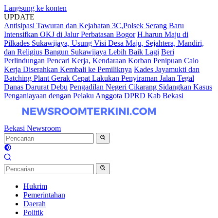
Langsung ke konten
UPDATE
Antisipasi Tawuran dan Kejahatan 3C,Polsek Serang Baru
Intensifkan OKJ di Jalur Perbatasan Bogor
H.harun Maju di
Pilkades Sukawijaya, Usung Visi Desa Maju, Sejahtera, Mandiri,
dan Religius Bangun Sukawijaya Lebih Baik Lagi
Beri
Perlindungan Pencari Kerja, Kendaraan Korban Penipuan Calo
Kerja Diserahkan Kembali ke Pemiliknya
Kades Jayamukti dan
Batching Plant Gerak Cepat Lakukan Penyiraman Jalan Tegal
Danas Darurat Debu
Pengadilan Negeri Cikarang Sidangkan Kasus
Penganiayaan dengan Pelaku Anggota DPRD Kab Bekasi
Bekasi Newsroom
Hukrim
Pemerintahan
Daerah
Politik