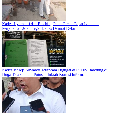
Kades Jayamukti dan Batching Plant Gerak Cepat Lakukan
Penyiraman Jalan Tegal Danas Darurat Debu
Kades Jatireja Suwandi Terancam Digugat di PTUN Bandung,di
Duga Tidak Patuhi Putusan Inkrah Komisi Informasi