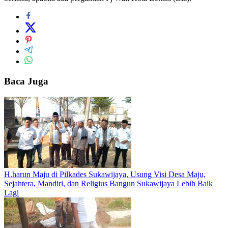
Baca Juga
H.harun Maju di Pilkades Sukawijaya, Usung Visi Desa Maju,
Sejahtera, Mandiri, dan Religius Bangun Sukawijaya Lebih Baik
Lagi