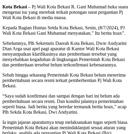
Kota Bekasi
– Pj Wali Kota Bekasi R. Gani Muhamad buka suara
mengenai isu yang merebak terkait potongan surat pergantian Pj
Wali Kota Bekasi di media massa.
Kepada Bagian Humas Setda Kota Bekasi, Senin, (8/7/2024), PJ
Wali Kota Bekasi Gani Muhamad menyatakan,” Itu berita hoax”.
Sebelumnya, Plh Sekretaris Daerah Kota Bekasi, Dwie Andyarini
Dian Arga usai apel pagi aparatur di Kantor Wali Kota Bekasi
menyampaikan klarifikasinya atas pemberitaan tersebut yang
menyebabkan kegaduhan di lingkungan Pemerintah Kota Bekasi
dan pemberitaan tersebut belum terkonfirmasi kebenarannya.
Sebab hingga sekarang Pemerintah Kota Bekasi belum menerima
pemberitahuan secara resmi terkait pemberhentian Pj Wali Kota
Bekasi.
“Saya sudah konfirmasi dan sampai dengan hari ini belum ada
pemberitahuan secara resmi. Dan kondisi jalannya pemerintahan
seperti biasa. Jadi berita yang beredar termasuk berita hoax,” ucap
Plh Sekda Kota Bekasi, Dwi Andyarini.
Ia ingin jajaran aparaturnya tetap melaksanakan tugas seperti biasa.
Pemerintah Kota Bekasi akan menindaklanjuti sesuai aturan yang
berlaku, apabila ada pergantian Pj Wali Kota Bekasi (Biz).