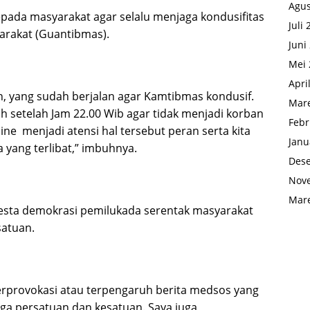
Agus
epada masyarakat agar selalu menjaga kondusifitas
Juli
arakat (Guantibmas).
Juni
Mei 
Apri
, yang sudah berjalan agar Kamtibmas kondusif.
Mare
h setelah Jam 22.00 Wib agar tidak menjadi korban
Febr
ine menjadi atensi hal tersebut peran serta kita
Janu
 yang terlibat,” imbuhnya.
Des
Nov
Mare
esta demokrasi pemilukada serentak masyarakat
satuan.
erprovokasi atau terpengaruh berita medsos yang
aga persatuan dan kesatuan. Saya juga