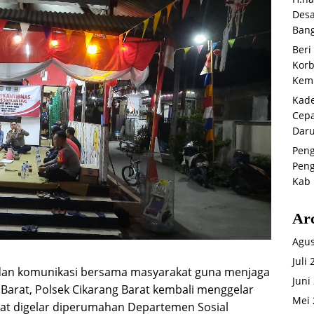
Desa
Bang
Beri
Korb
Kemb
Kade
Cepa
Daru
Peng
Peng
Kab 
Ar
Agus
Juli
i dan komunikasi bersama masyarakat guna menjaga
Juni
 Barat, Polsek Cikarang Barat kembali menggelar
Mei 
iat digelar diperumahan Departemen Sosial