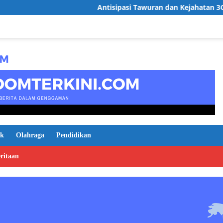
Antisipasi Tawuran dan Kejahatan 3C,Polsek Serang B
ik
Olahraga
Pendidikan
ritaan