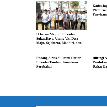
Kades Ja
Plant Ge
Penyiram
Darurat 
H.harun Maju di Pilkades
Sukawijaya, Usung Visi Desa
Maju, Sejahtera, Mandiri, dan
Religius Bangun Sukawijaya
Lebih Baik Lagi
Endang S.Nasidi Resmi Daftar
Diiringi 
Pilkades Tambun,Komitmen
Pendukun
Perubahan
Daftar Ba