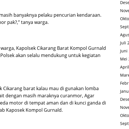
Des
Nov
a masih banyaknya pelaku pencurian kendaraan.
Okto
r pak?,” tanya warga.
Sep
Agus
Juli
arga, Kapolsek Cikarang Barat Kompol Gurnald
Juni
wa Polsek akan selalu mendukung untuk kegiatan
Mei 
Apri
Mare
Febr
sek Cikarang barat kalau mau di gunakan lomba
Janu
ait dengan masih maraknya curanmor, Agar
Des
eda motor di tempat aman dan di kunci ganda di
Nov
wab Kaposek Kompol Gurnald.
Okto
Sep