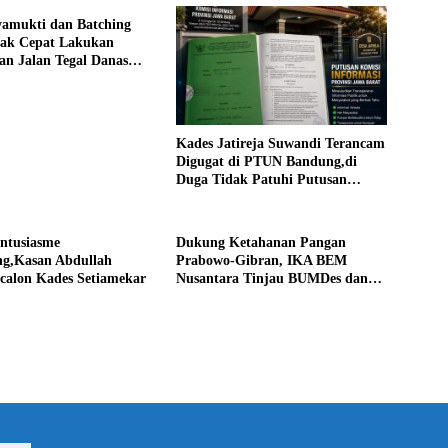
yamukti dan Batching
rak Cepat Lakukan
an Jalan Tegal Danas
Debu
Kades Jatireja Suwandi Terancam
Digugat di PTUN Bandung,di
Duga Tidak Patuhi Putusan
Inkrah Komisi Informasi
Antusiasme
Dukung Ketahanan Pangan
g,Kasan Abdullah
Prabowo-Gibran, IKA BEM
calon Kades Setiamekar
Nusantara Tinjau BUMDes dan
Panen Raya di Sukabudi Bekasi