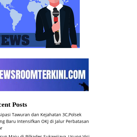
ent Posts
sipasi Tawuran dan Kejahatan 3C,Polsek
ng Baru Intensifkan OKJ di Jalur Perbatasan
or
run Maju di Pilkades Sukawijaya, Usung Visi