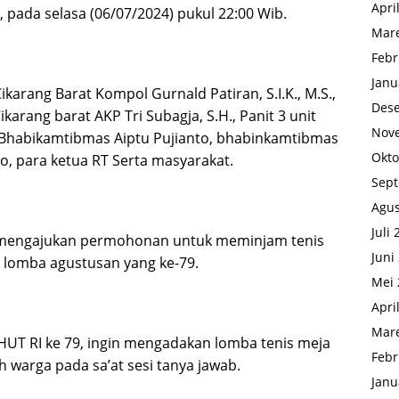
Apri
, pada selasa (06/07/2024) pukul 22:00 Wib.
Mare
Febr
Janu
karang Barat Kompol Gurnald Patiran, S.I.K., M.S.,
Des
karang barat AKP Tri Subagja, S.H., Panit 3 unit
Nov
 Bhabikamtibmas Aiptu Pujianto, bhabinkamtibmas
Okto
o, para ketua RT Serta masyarakat.
Sep
Agus
Juli
ga mengajukan permohonan untuk meminjam tenis
Juni
 lomba agustusan yang ke-79.
Mei 
Apri
Mare
HUT RI ke 79, ingin mengadakan lomba tenis meja
Febr
 warga pada sa’at sesi tanya jawab.
Janu