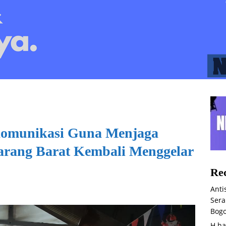
 Komunikasi Guna Menjaga
karang Barat Kembali Menggelar
Rec
Anti
Sera
Bog
H.ha