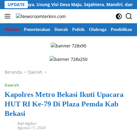
Langsung
Sukawijaya, Usung Visi Desa Maju, Sejahtera, Mandiri, dan Relig
UPDATE
ke
konten
Hukrim
Pemerintahan
Daerah
Politik
Olahraga
Pendidikan
Beranda
Daerah
Daerah
Kapolres Metro Bekasi Ikuti Upacara
HUT RI Ke-79 Di Plaza Pemda Kab
Bekasi
Rafi Algifari
Agustus 17, 2024