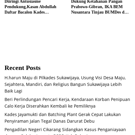
Diiringi Antusiasme
Dukung Ketahanan Pangan
Pendukung,Kasan Abdullah
Prabowo-Gibran, IKA BEM
Daftar Bacalon Kades
Nusantara Tinjau BUMDes dan
Setiamekar
Panen Raya di Sukabudi Bekasi
Recent Posts
H.harun Maju di Pilkades Sukawijaya, Usung Visi Desa Maju,
Sejahtera, Mandiri, dan Religius Bangun Sukawijaya Lebih
Baik Lagi
Beri Perlindungan Pencari Kerja, Kendaraan Korban Penipuan
Calo Kerja Diserahkan Kembali ke Pemiliknya
Kades Jayamukti dan Batching Plant Gerak Cepat Lakukan
Penyiraman Jalan Tegal Danas Darurat Debu
Pengadilan Negeri Cikarang Sidangkan Kasus Penganiayaan