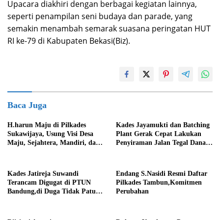
Upacara diakhiri dengan berbagai kegiatan lainnya,
seperti penampilan seni budaya dan parade, yang
semakin menambah semarak suasana peringatan HUT
RI ke-79 di Kabupaten Bekasi(Biz).
Baca Juga
H.harun Maju di Pilkades
Kades Jayamukti dan Batching
Sukawijaya, Usung Visi Desa
Plant Gerak Cepat Lakukan
Maju, Sejahtera, Mandiri, dan
Penyiraman Jalan Tegal Danas
Religius Bangun Sukawijaya
Darurat Debu
Lebih Baik Lagi
Kades Jatireja Suwandi
Endang S.Nasidi Resmi Daftar
Terancam Digugat di PTUN
Pilkades Tambun,Komitmen
Bandung,di Duga Tidak Patuhi
Perubahan
Putusan Inkrah Komisi
Informasi