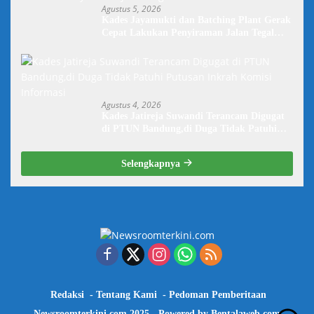
Agustus 5, 2026
Kades Jayamukti dan Batching Plant Gerak
Cepat Lakukan Penyiraman Jalan Tegal
Danas Darurat Debu
Agustus 4, 2026
Kades Jatireja Suwandi Terancam Digugat
di PTUN Bandung,di Duga Tidak Patuhi
Putusan Inkrah Komisi Informasi
Selengkapnya
Redaksi
Tentang Kami
Pedoman Pemberitaan
Newsroomterkini.com 2025 - Powered by
Bentalaweb.com