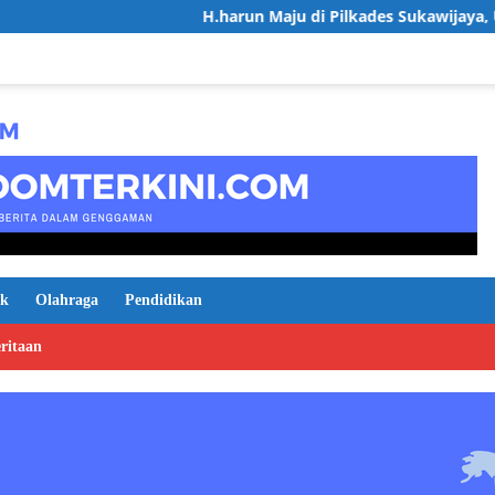
H.harun Maju di Pilkades Sukawijaya, Usung Visi Desa M
ik
Olahraga
Pendidikan
ritaan