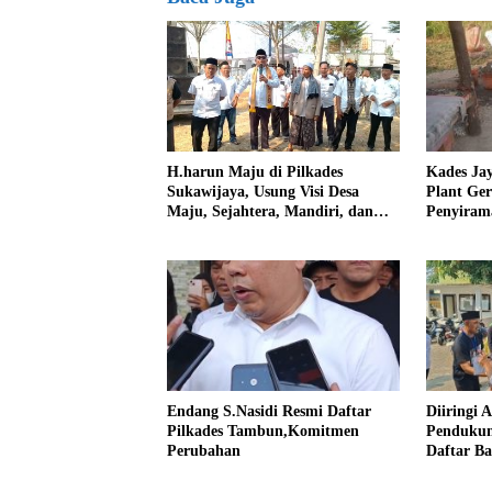
Kades Ja
H.harun Maju di Pilkades
Plant Ge
Sukawijaya, Usung Visi Desa
Penyiram
Maju, Sejahtera, Mandiri, dan
Darurat 
Religius Bangun Sukawijaya
Lebih Baik Lagi
Endang S.Nasidi Resmi Daftar
Diiringi 
Pilkades Tambun,Komitmen
Pendukun
Perubahan
Daftar Ba