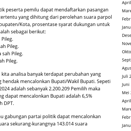
Apri
litik peserta pemilu dapat mendaftarkan pasangan
Mare
tertentu yang dihitung dari perolehan suara parpol
Febr
abupaten/Kota, prosentase syarat dukungan untuk
Janu
lah sebagai berikut:
Des
 Pileg.
Nov
ah Pileg.
Okto
a sah Pileg.
Sep
ah Pileg.
Agus
 kita analisa banyak terdapat perubahan yang
Juli
ang hendak mencalonkan Bupati/Wakil Bupati. Sepeti
Juni
 2024 adalah sebanyak 2.200.209 Pemilih maka
Mei 
ang dapat mencalonkan Bupati adalah 6,5%
Apri
ah DPT.
Mare
tau gabungan partai politik dapat mencalonkan
Febr
suara sekurang-kurangnya 143.014 suara
Janu