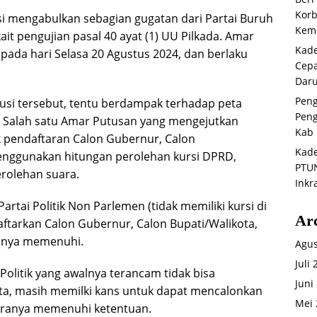
Korb
i mengabulkan sebagian gugatan dari Partai Buruh
Kemb
it pengujian pasal 40 ayat (1) UU Pilkada. Amar
Kade
ada hari Selasa 20 Agustus 2024, dan berlaku
Cepa
Daru
Peng
usi tersebut, tentu berdampak terhadap peta
Peng
si. Salah satu Amar Putusan yang mengejutkan
Kab 
k pendaftaran Calon Gubernur, Calon
Kade
enggunakan hitungan perolehan kursi DPRD,
PTUN
erolehan suara.
Inkr
artai Politik Non Parlemen (tidak memiliki kursi di
Ar
tarkan Calon Gubernur, Calon Bupati/Walikota,
anya memenuhi.
Agus
Juli
 Politik yang awalnya terancam tidak bisa
Juni
ta, masih memilki kans untuk dapat mencalonkan
Mei 
uaranya memenuhi ketentuan.