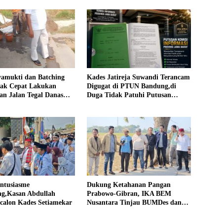
yamukti dan Batching
Kades Jatireja Suwandi Terancam
rak Cepat Lakukan
Digugat di PTUN Bandung,di
an Jalan Tegal Danas
Duga Tidak Patuhi Putusan
Debu
Inkrah Komisi Informasi
Antusiasme
Dukung Ketahanan Pangan
g,Kasan Abdullah
Prabowo-Gibran, IKA BEM
calon Kades Setiamekar
Nusantara Tinjau BUMDes dan
Panen Raya di Sukabudi Bekasi