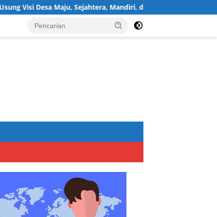
aju, Sejahtera, Mandiri, dan Religius Bangun Sukawijaya Lebih B