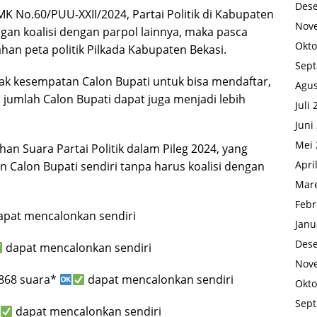
Des
K No.60/PUU-XXII/2024, Partai Politik di Kabupaten
Nov
an koalisi dengan parpol lainnya, maka pasca
Okto
han peta politik Pilkada Kabupaten Bekasi.
Sep
k kesempatan Calon Bupati untuk bisa mendaftar,
Agus
jumlah Calon Bupati dapat juga menjadi lebih
Juli
Juni
Mei 
ehan Suara Partai Politik dalam Pileg 2024, yang
Apri
Calon Bupati sendiri tanpa harus koalisi dengan
Mare
Febr
pat mencalonkan sendiri
Janu
Des
dapat mencalonkan sendiri
Nov
3.868 suara*
dapat mencalonkan sendiri
Okto
Sep
dapat mencalonkan sendiri