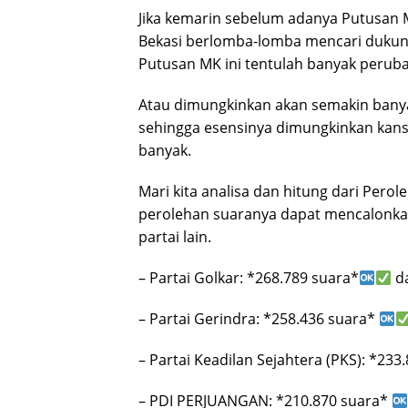
Jika kemarin sebelum adanya Putusan M
Bekasi berlomba-lomba mencari dukung
Putusan MK ini tentulah banyak peruba
Atau dimungkinkan akan semakin banya
sehingga esensinya dimungkinkan kans 
banyak.
Mari kita analisa dan hitung dari Perol
perolehan suaranya dapat mencalonkan 
partai lain.
– Partai Golkar: *268.789 suara*
da
– Partai Gerindra: *258.436 suara*
– Partai Keadilan Sejahtera (PKS): *23
– PDI PERJUANGAN: *210.870 suara*