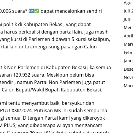
Agus
49.006 suara*
dapat mencalonkan sendiri
Juli
Juni
ai politik di Kabupaten Bekasi, yang dapat
Mei 
 harus berkoalisi dengan partai lain. Juga masih
Apri
ang kursi di Parlemen dibawah 5 kursi sekalipun,
Mare
artai lain untuk mengusung pasangan Calon
Febr
Janu
litik Non Parlemen di Kabupaten Bekasi jika semua
Des
saran 129.932 suara. Meskipun belum bisa
Nov
sendiri, namun Partai Non Parlemen juga patut
Mare
Calon Bupati/Wakil Bupati Kabupaten Bekasi.
kami tentu menyambut baik, bersyukur dan
PUU-XXII/2024, Putusan MK ini sudah sempurna
gi semua. Ditengah Partai kami yang dikeroyok
KIM PLUS, yang dibeberapa wilayah mengancam
on Gubernur/Bupati/Walikota, sebut saja contoh