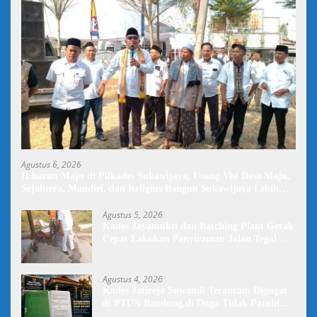
Agustus 6, 2026
H.harun Maju di Pilkades Sukawijaya, Usung Visi Desa Maju,
Sejahtera, Mandiri, dan Religius Bangun Sukawijaya Lebih
Baik Lagi
Agustus 5, 2026
Kades Jayamukti dan Batching Plant Gerak
Cepat Lakukan Penyiraman Jalan Tegal
Danas Darurat Debu
Agustus 4, 2026
Kades Jatireja Suwandi Terancam Digugat
di PTUN Bandung,di Duga Tidak Patuhi
Putusan Inkrah Komisi Informasi