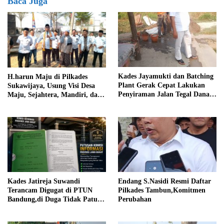
Baca Juga
Kades Jayamukti dan Batching
H.harun Maju di Pilkades
Plant Gerak Cepat Lakukan
Sukawijaya, Usung Visi Desa
Penyiraman Jalan Tegal Danas
Maju, Sejahtera, Mandiri, dan
Darurat Debu
Religius Bangun Sukawijaya
Lebih Baik Lagi
Kades Jatireja Suwandi
Endang S.Nasidi Resmi Daftar
Terancam Digugat di PTUN
Pilkades Tambun,Komitmen
Bandung,di Duga Tidak Patuhi
Perubahan
Putusan Inkrah Komisi
Informasi