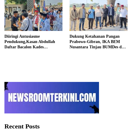
Diiringi Antusiasme
Dukung Ketahanan Pangan
Pendukung,Kasan Abdullah
Prabowo-Gibran, IKA BEM
Daftar Bacalon Kades
Nusantara Tinjau BUMDes dan
Setiamekar
Panen Raya di Sukabudi Bekasi
Recent Posts