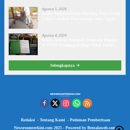
Baik Lagi
Agustus 5, 2026
Kades Jayamukti dan Batching Plant Gerak
Cepat Lakukan Penyiraman Jalan Tegal
Danas Darurat Debu
Agustus 4, 2026
Kades Jatireja Suwandi Terancam Digugat
di PTUN Bandung,di Duga Tidak Patuhi
Putusan Inkrah Komisi Informasi
Selengkapnya
Redaksi
Tentang Kami
Pedoman Pemberitaan
Newsroomterkini.com 2025 - Powered by
Bentalaweb.com