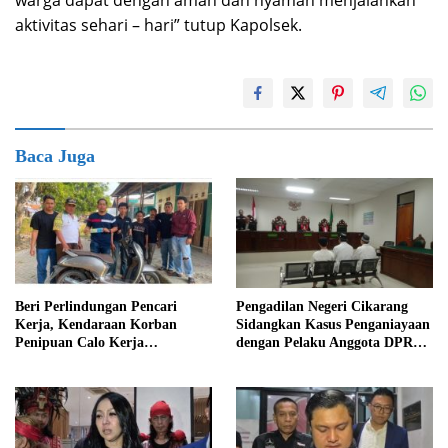
warga dapat dengan aman dan nyaman menjalankan
aktivitas sehari – hari” tutup Kapolsek.
Baca Juga
Beri Perlindungan Pencari
Pengadilan Negeri Cikarang
Kerja, Kendaraan Korban
Sidangkan Kasus Penganiayaan
Penipuan Calo Kerja
dengan Pelaku Anggota DPRD
Diserahkan Kembali ke
Kab Bekasi
Pemiliknya