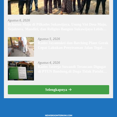
Agustus 6, 2026
H.harun Maju di Pilkades Sukawijaya, Usung Visi Desa Maju,
Sejahtera, Mandiri, dan Religius Bangun Sukawijaya Lebih
Baik Lagi
Agustus 5, 2026
Kades Jayamukti dan Batching Plant Gerak
Cepat Lakukan Penyiraman Jalan Tegal
Danas Darurat Debu
Agustus 4, 2026
Kades Jatireja Suwandi Terancam Digugat
di PTUN Bandung,di Duga Tidak Patuhi
Putusan Inkrah Komisi Informasi
Selengkapnya