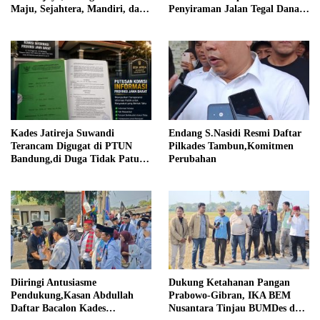
Penyiraman Jalan Tegal Danas
Maju, Sejahtera, Mandiri, dan
Darurat Debu
Religius Bangun Sukawijaya
Lebih Baik Lagi
Kades Jatireja Suwandi
Endang S.Nasidi Resmi Daftar
Terancam Digugat di PTUN
Pilkades Tambun,Komitmen
Bandung,di Duga Tidak Patuhi
Perubahan
Putusan Inkrah Komisi
Informasi
Diiringi Antusiasme
Dukung Ketahanan Pangan
Pendukung,Kasan Abdullah
Prabowo-Gibran, IKA BEM
Daftar Bacalon Kades
Nusantara Tinjau BUMDes dan