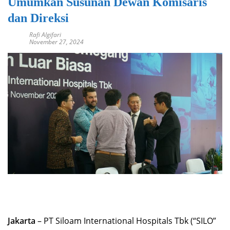
Umumkan Susunan Dewan Komisaris
dan Direksi
Rafi Algifari
November 27, 2024
Jakarta
– PT Siloam International Hospitals Tbk (“SILO”