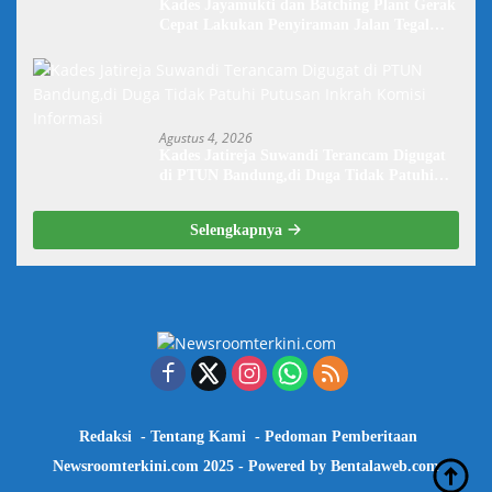
Kades Jayamukti dan Batching Plant Gerak
Cepat Lakukan Penyiraman Jalan Tegal
Danas Darurat Debu
Agustus 4, 2026
Kades Jatireja Suwandi Terancam Digugat
di PTUN Bandung,di Duga Tidak Patuhi
Putusan Inkrah Komisi Informasi
Selengkapnya
Redaksi
Tentang Kami
Pedoman Pemberitaan
Newsroomterkini.com 2025 - Powered by
Bentalaweb.com