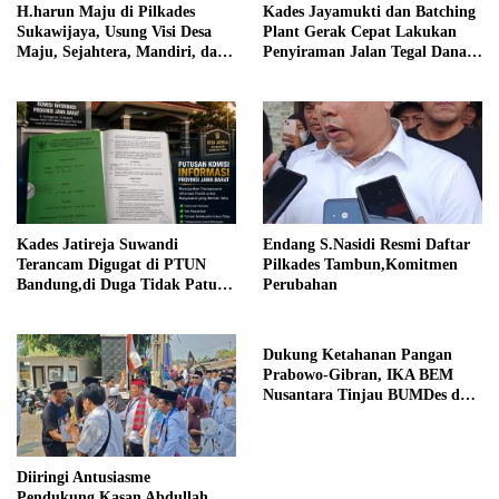
H.harun Maju di Pilkades
Kades Jayamukti dan Batching
Sukawijaya, Usung Visi Desa
Plant Gerak Cepat Lakukan
Maju, Sejahtera, Mandiri, dan
Penyiraman Jalan Tegal Danas
Religius Bangun Sukawijaya
Darurat Debu
Lebih Baik Lagi
Kades Jatireja Suwandi
Endang S.Nasidi Resmi Daftar
Terancam Digugat di PTUN
Pilkades Tambun,Komitmen
Bandung,di Duga Tidak Patuhi
Perubahan
Putusan Inkrah Komisi
Informasi
Dukung Ketahanan Pangan
Prabowo-Gibran, IKA BEM
Nusantara Tinjau BUMDes dan
Panen Raya di Sukabudi Bekasi
Diiringi Antusiasme
Pendukung,Kasan Abdullah