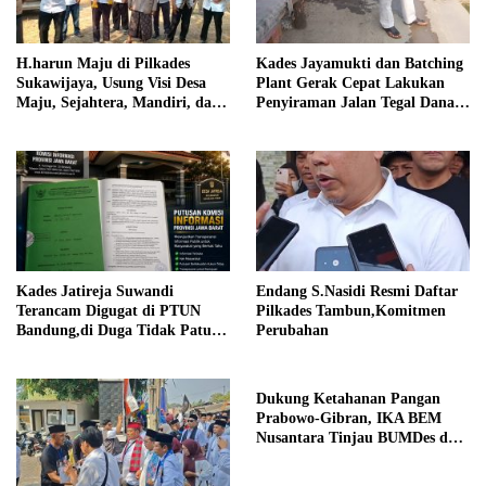
H.harun Maju di Pilkades
Kades Jayamukti dan Batching
Sukawijaya, Usung Visi Desa
Plant Gerak Cepat Lakukan
Maju, Sejahtera, Mandiri, dan
Penyiraman Jalan Tegal Danas
Religius Bangun Sukawijaya
Darurat Debu
Lebih Baik Lagi
Kades Jatireja Suwandi
Endang S.Nasidi Resmi Daftar
Terancam Digugat di PTUN
Pilkades Tambun,Komitmen
Bandung,di Duga Tidak Patuhi
Perubahan
Putusan Inkrah Komisi
Informasi
Dukung Ketahanan Pangan
Prabowo-Gibran, IKA BEM
Nusantara Tinjau BUMDes dan
Panen Raya di Sukabudi Bekasi