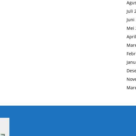
Agus
Juli
Juni
Mei 
Apri
Mare
Febr
Janu
Des
Nov
Mare