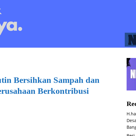
utin Bersihkan Sampah dan
rusahaan Berkontribusi
Rec
H.ha
Desa
Bang
Beri