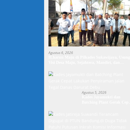
Agustus 6, 2026
H.harun Maju di Pilkades Sukawijaya, Usung
Visi Desa Maju, Sejahtera, Mandiri, dan
Religius Bangun Sukawijaya Lebih Baik Lagi
Agustus 5, 2026
Kades Jayamukti dan
Batching Plant Gerak Cep
Lakukan Penyiraman Jala
Tegal Danas Darurat Debu