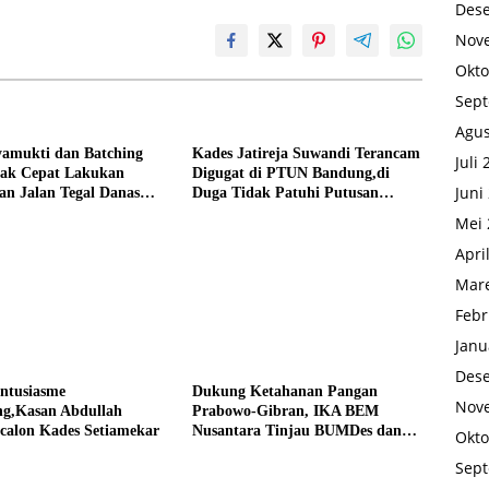
Des
Nov
Okto
Sep
Agus
yamukti dan Batching
Kades Jatireja Suwandi Terancam
Juli
rak Cepat Lakukan
Digugat di PTUN Bandung,di
Juni
an Jalan Tegal Danas
Duga Tidak Patuhi Putusan
Debu
Inkrah Komisi Informasi
Mei 
Apri
Mare
Febr
Janu
Des
Antusiasme
Dukung Ketahanan Pangan
Nov
g,Kasan Abdullah
Prabowo-Gibran, IKA BEM
calon Kades Setiamekar
Nusantara Tinjau BUMDes dan
Okto
Panen Raya di Sukabudi Bekasi
Sep