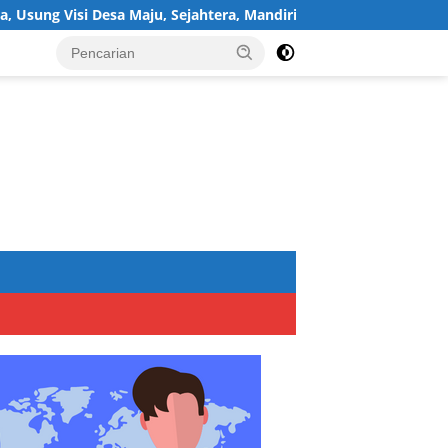
i Desa Maju, Sejahtera, Mandiri, dan Religius Bangun Sukawijaya 