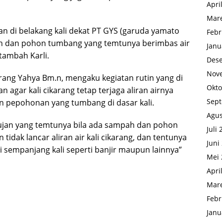
Apri
Mare
kan di belakang kali dekat PT GYS (garuda yamato
Febr
pah dan pohon tumbang yang temtunya berimbas air
Janu
 tambah Karli.
Des
Nov
arang Yahya Bm.n, mengaku kegiatan rutin yang di
Okto
n agar kali cikarang tetap terjaga aliran airnya
Sep
n pepohonan yang tumbang di dasar kali.
Agus
hujan yang temtunya bila ada sampah dan pohon
Juli
tidak lancar aliran air kali cikarang, dan tentunya
Juni
i sempanjang kali seperti banjir maupun lainnya”
Mei 
Apri
Mare
Febr
Janu