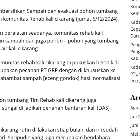
Korb
embersihkan Sampah dan evakuasi pohon tumbang
Kemb
kan komunitas Rehab kali cikarang (jumat 6/12/2024).
Kade
Cepa
 peralatan seadanya, komunitas rehab kali
Daru
kan sampah dan juga pohon – pohon yang tumbang
Peng
ir kali cikarang.
Peng
Kab 
munitas rehab kali cikarang di pokuskan bertitik di
Kade
erupakan pecahan PT GRP dengan di khususkan ke
PTUN
hambat sampah [eceng gondok] hasil normalisasi
Inkr
Ar
n tumbang Tim Rehab kali cikarang juga
ungai di jadikan penahan bantaran kali (DAS)
Agus
Juli
Juni
ikarang rutin di lakukan stiap bulan, dan ini sudah
Mei 
Karli Saripudin yang juga merupakan bendahara