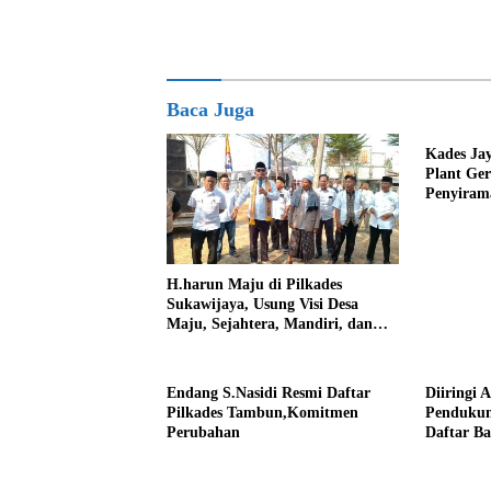
Baca Juga
Kades Ja
Plant Ge
Penyiram
Darurat 
H.harun Maju di Pilkades
Sukawijaya, Usung Visi Desa
Maju, Sejahtera, Mandiri, dan
Religius Bangun Sukawijaya
Lebih Baik Lagi
Endang S.Nasidi Resmi Daftar
Diiringi 
Pilkades Tambun,Komitmen
Pendukun
Perubahan
Daftar Ba