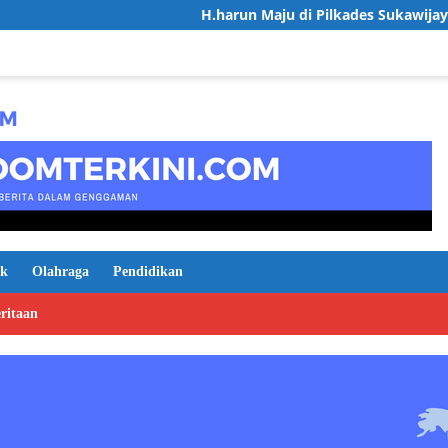
H.harun Maju di Pilkades Sukawijaya, Usung Vis
ik
Olahraga
Pendidikan
ritaan