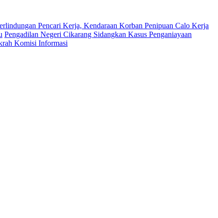
erlindungan Pencari Kerja, Kendaraan Korban Penipuan Calo Kerja
u
Pengadilan Negeri Cikarang Sidangkan Kasus Penganiayaan
krah Komisi Informasi