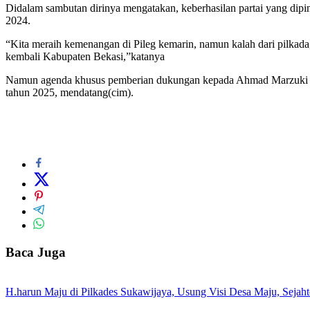
Didalam sambutan dirinya mengatakan, keberhasilan partai yang di
2024.
“Kita meraih kemenangan di Pileg kemarin, namun kalah dari pilkada,
kembali Kabupaten Bekasi,”katanya
Namun agenda khusus pemberian dukungan kepada Ahmad Marzuki k
tahun 2025, mendatang(cim).
Baca Juga
H.harun Maju di Pilkades Sukawijaya, Usung Visi Desa Maju, Sejaht