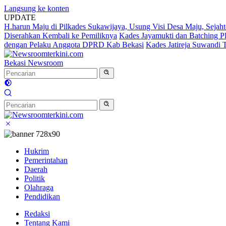
Langsung ke konten
UPDATE
H.harun Maju di Pilkades Sukawijaya, Usung Visi Desa Maju, Sejaht
Diserahkan Kembali ke Pemiliknya
Kades Jayamukti dan Batching P
dengan Pelaku Anggota DPRD Kab Bekasi
Kades Jatireja Suwandi 
Bekasi Newsroom
Hukrim
Pemerintahan
Daerah
Politik
Olahraga
Pendidikan
Redaksi
Tentang Kami