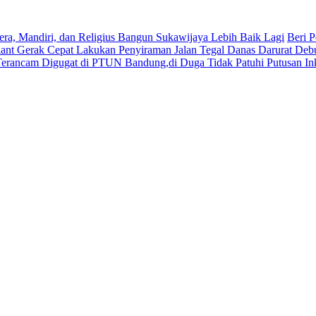
era, Mandiri, dan Religius Bangun Sukawijaya Lebih Baik Lagi
Beri P
lant Gerak Cepat Lakukan Penyiraman Jalan Tegal Danas Darurat Deb
Terancam Digugat di PTUN Bandung,di Duga Tidak Patuhi Putusan In