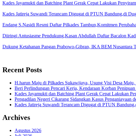
Kades Jayamukti dan Batching Plant Gerak Cepat Lakukan Penyiram
Kades Jatireja Suwandi Terancam Digugat di PTUN Bandung,di Duga
Endang S.Nasidi Resmi Daftar Pilkades Tambun,Komitmen Perubah
Diiringi Antusiasme Pendukung,Kasan Abdullah Daftar Bacalon Kad
Dukung Ketahanan Pangan Prabowo-Gibran, IKA BEM Nusantara T
Recent Posts
H.harun Maju di Pilkades Sukawijaya, Usung Visi Desa Maju, 
Beri Perlindungan Pencari Kerja, Kendaraan Korban Penipuan
Kades Jayamukti dan Batching Plant Gerak Cepat Lakukan Pe
Pengadilan Negeri Cikarang Sidangkan Kasus Penganiayaan
Kades Jatireja Suwandi Terancam Digugat di PTUN Bandung,d
Archives
Agustus 2026
Juli 2026