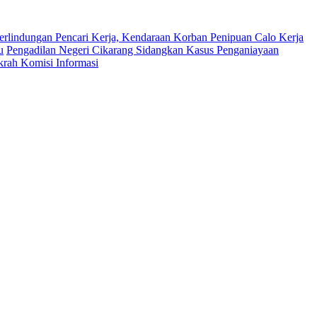
erlindungan Pencari Kerja, Kendaraan Korban Penipuan Calo Kerja
u
Pengadilan Negeri Cikarang Sidangkan Kasus Penganiayaan
krah Komisi Informasi