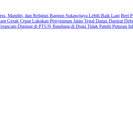
era, Mandiri, dan Religius Bangun Sukawijaya Lebih Baik Lagi
Beri P
lant Gerak Cepat Lakukan Penyiraman Jalan Tegal Danas Darurat Deb
Terancam Digugat di PTUN Bandung,di Duga Tidak Patuhi Putusan In