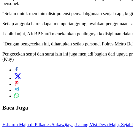
personel.
“Selain untuk meminimalisir potensi penyalahgunaan senjata api, keg
Setiap anggota harus dapat mempertanggungjawabkan penggunaan sen
Lebih lanjut, AKBP Saufi menekankan pentingnya kedisiplinan dalam
“Dengan pengecekan ini, diharapkan setiap personel Polres Metro Bek
Pengecekan senpi dan surat izin ini juga menjadi bagian dari upaya p
(Kuy)
Baca Juga
H.harun Maju di Pilkades Sukawijaya, Usung Visi Desa Maju, Sejaht