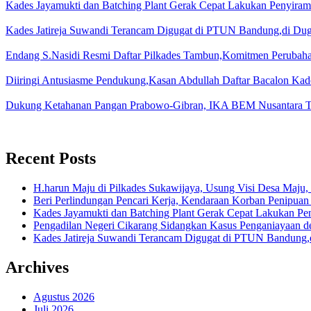
Kades Jayamukti dan Batching Plant Gerak Cepat Lakukan Penyiram
Kades Jatireja Suwandi Terancam Digugat di PTUN Bandung,di Duga
Endang S.Nasidi Resmi Daftar Pilkades Tambun,Komitmen Perubah
Diiringi Antusiasme Pendukung,Kasan Abdullah Daftar Bacalon Kad
Dukung Ketahanan Pangan Prabowo-Gibran, IKA BEM Nusantara T
Recent Posts
H.harun Maju di Pilkades Sukawijaya, Usung Visi Desa Maju, 
Beri Perlindungan Pencari Kerja, Kendaraan Korban Penipuan
Kades Jayamukti dan Batching Plant Gerak Cepat Lakukan Pe
Pengadilan Negeri Cikarang Sidangkan Kasus Penganiayaan
Kades Jatireja Suwandi Terancam Digugat di PTUN Bandung,d
Archives
Agustus 2026
Juli 2026