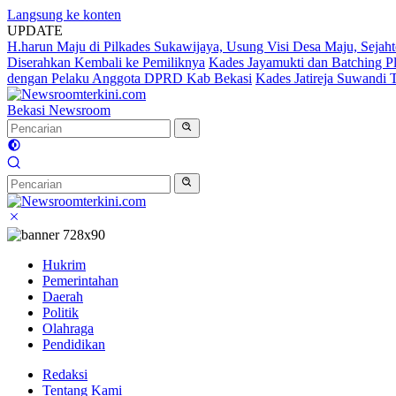
Langsung ke konten
UPDATE
H.harun Maju di Pilkades Sukawijaya, Usung Visi Desa Maju, Sejaht
Diserahkan Kembali ke Pemiliknya
Kades Jayamukti dan Batching P
dengan Pelaku Anggota DPRD Kab Bekasi
Kades Jatireja Suwandi 
Bekasi Newsroom
Hukrim
Pemerintahan
Daerah
Politik
Olahraga
Pendidikan
Redaksi
Tentang Kami