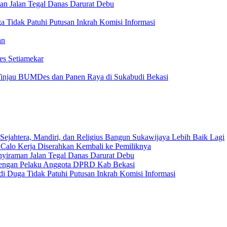
an Jalan Tegal Danas Darurat Debu
 Tidak Patuhi Putusan Inkrah Komisi Informasi
an
es Setiamekar
injau BUMDes dan Panen Raya di Sukabudi Bekasi
Sejahtera, Mandiri, dan Religius Bangun Sukawijaya Lebih Baik Lagi
 Calo Kerja Diserahkan Kembali ke Pemiliknya
nyiraman Jalan Tegal Danas Darurat Debu
 dengan Pelaku Anggota DPRD Kab Bekasi
i Duga Tidak Patuhi Putusan Inkrah Komisi Informasi