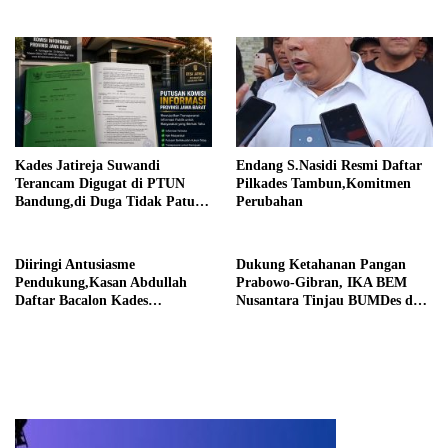
Religius Bangun Sukawijaya
Darurat Debu
Lebih Baik Lagi
Kades Jatireja Suwandi
Endang S.Nasidi Resmi Daftar
Terancam Digugat di PTUN
Pilkades Tambun,Komitmen
Bandung,di Duga Tidak Patuhi
Perubahan
Putusan Inkrah Komisi
Informasi
Diiringi Antusiasme
Dukung Ketahanan Pangan
Pendukung,Kasan Abdullah
Prabowo-Gibran, IKA BEM
Daftar Bacalon Kades
Nusantara Tinjau BUMDes dan
Setiamekar
Panen Raya di Sukabudi Bekasi