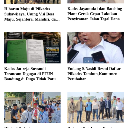
Kades Jayamukti dan Batching
H.harun Maju di Pilkades
Plant Gerak Cepat Lakukan
Sukawijaya, Usung Visi Desa
Penyiraman Jalan Tegal Danas
Maju, Sejahtera, Mandiri, dan
Darurat Debu
Religius Bangun Sukawijaya
Lebih Baik Lagi
Kades Jatireja Suwandi
Endang S.Nasidi Resmi Daftar
Terancam Digugat di PTUN
Pilkades Tambun,Komitmen
Bandung,di Duga Tidak Patuhi
Perubahan
Putusan Inkrah Komisi
Informasi