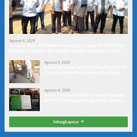
Agustus 6, 2026
H.harun Maju di Pilkades Sukawijaya, Usung Visi Desa Maju,
Sejahtera, Mandiri, dan Religius Bangun Sukawijaya Lebih
Baik Lagi
Agustus 5, 2026
Kades Jayamukti dan Batching Plant Gerak
Cepat Lakukan Penyiraman Jalan Tegal
Danas Darurat Debu
Agustus 4, 2026
Kades Jatireja Suwandi Terancam Digugat
di PTUN Bandung,di Duga Tidak Patuhi
Putusan Inkrah Komisi Informasi
Selengkapnya