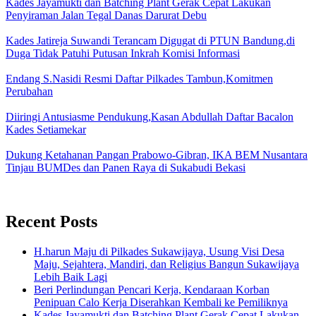
Kades Jayamukti dan Batching Plant Gerak Cepat Lakukan
Penyiraman Jalan Tegal Danas Darurat Debu
Kades Jatireja Suwandi Terancam Digugat di PTUN Bandung,di
Duga Tidak Patuhi Putusan Inkrah Komisi Informasi
Endang S.Nasidi Resmi Daftar Pilkades Tambun,Komitmen
Perubahan
Diiringi Antusiasme Pendukung,Kasan Abdullah Daftar Bacalon
Kades Setiamekar
Dukung Ketahanan Pangan Prabowo-Gibran, IKA BEM Nusantara
Tinjau BUMDes dan Panen Raya di Sukabudi Bekasi
Recent Posts
H.harun Maju di Pilkades Sukawijaya, Usung Visi Desa
Maju, Sejahtera, Mandiri, dan Religius Bangun Sukawijaya
Lebih Baik Lagi
Beri Perlindungan Pencari Kerja, Kendaraan Korban
Penipuan Calo Kerja Diserahkan Kembali ke Pemiliknya
Kades Jayamukti dan Batching Plant Gerak Cepat Lakukan