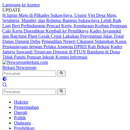
Langsung ke konten
UPDATE
H.harun Maju di Pilkades Sukawijaya, Usung Visi Desa Maju,
Sejahtera, Mandiri, dan Religius Bangun Sukawijaya Lebih Baik
Lagi
Beri Perlindungan Pencari Kerja, Kendaraan Korban Penipuan
Calo Kerja Diserahkan Kembali ke Pemiliknya
Kades Jayamukti
dan Batching Plant Gerak Cepat Lakukan Penyiraman Jalan Tegal
Danas Darurat Debu
Pengadilan Negeri Cikarang Sidangkan Kasus
Penganiayaan dengan Pelaku Anggota DPRD Kab Bekasi
Kades
Jatireja Suwandi Terancam Digugat di PTUN Bandung,di Duga
Tidak Patuhi Putusan Inkrah Komisi Informasi
Bekasi Newsroom
Hukrim
Pemerintahan
Daerah
Politik
Olahraga
Pendidikan