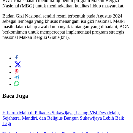
BGN fokus dalam mendukung penuh program Makan Bergizi
Nasional (MBG) untuk meningkatkan kualitas hidup masyarakat.
Badan Gizi Nasional sendiri resmi terbentuk pada Agustus 2024
sebagai lembaga yang khusus menangani isu gizi nasional. Meski
masih dalam tahap awal dan banyak tantangan yang dihadapi, BGN
berkomitmen untuk mempercepat implementasi program strategis
nasional Makan Bergizi Gratis(khr).
Baca Juga
H.harun Maju di Pilkades Sukawijaya, Usung Visi Desa Maju,
Sejahtera, Mandiri, dan Religius Bangun Sukawijaya Lebih Baik
Lagi