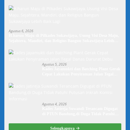
Agustus 6, 2026
H.harun Maju di Pilkades Sukawijaya, Usung Visi Desa Maju,
Sejahtera, Mandiri, dan Religius Bangun Sukawijaya Lebih
Baik Lagi
Agustus 5, 2026
Kades Jayamukti dan Batching Plant Gerak
Cepat Lakukan Penyiraman Jalan Tegal
Danas Darurat Debu
Agustus 4, 2026
Kades Jatireja Suwandi Terancam Digugat
di PTUN Bandung,di Duga Tidak Patuhi
Putusan Inkrah Komisi Informasi
Selengkapnya