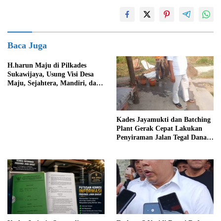
Baca Juga
H.harun Maju di Pilkades
Sukawijaya, Usung Visi Desa
Maju, Sejahtera, Mandiri, dan
Religius Bangun Sukawijaya
Lebih Baik Lagi
Kades Jayamukti dan Batching
Plant Gerak Cepat Lakukan
Penyiraman Jalan Tegal Danas
Darurat Debu