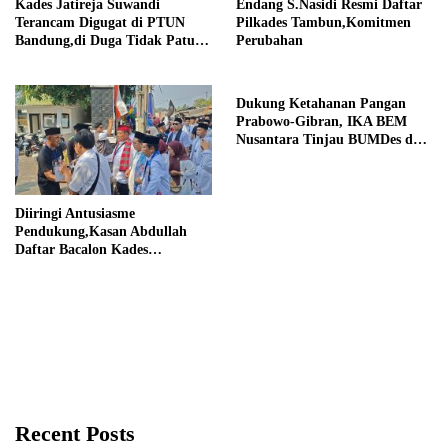
Kades Jatireja Suwandi
Endang S.Nasidi Resmi Daftar
Terancam Digugat di PTUN
Pilkades Tambun,Komitmen
Bandung,di Duga Tidak Patuhi
Perubahan
Putusan Inkrah Komisi
Informasi
Dukung Ketahanan Pangan
Prabowo-Gibran, IKA BEM
Nusantara Tinjau BUMDes dan
Panen Raya di Sukabudi Bekasi
Diiringi Antusiasme
Pendukung,Kasan Abdullah
Daftar Bacalon Kades
Setiamekar
Recent Posts