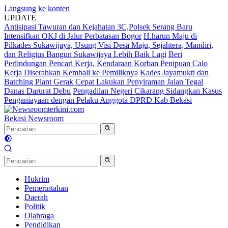
Langsung ke konten
UPDATE
Antisipasi Tawuran dan Kejahatan 3C,Polsek Serang Baru
Intensifkan OKJ di Jalur Perbatasan Bogor
H.harun Maju di
Pilkades Sukawijaya, Usung Visi Desa Maju, Sejahtera, Mandiri,
dan Religius Bangun Sukawijaya Lebih Baik Lagi
Beri
Perlindungan Pencari Kerja, Kendaraan Korban Penipuan Calo
Kerja Diserahkan Kembali ke Pemiliknya
Kades Jayamukti dan
Batching Plant Gerak Cepat Lakukan Penyiraman Jalan Tegal
Danas Darurat Debu
Pengadilan Negeri Cikarang Sidangkan Kasus
Penganiayaan dengan Pelaku Anggota DPRD Kab Bekasi
Bekasi Newsroom
Hukrim
Pemerintahan
Daerah
Politik
Olahraga
Pendidikan