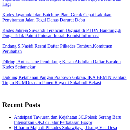
Lagi
Kades Jayamukti dan Batching Plant Gerak Cepat Lakukan
Penyiraman Jalan Tegal Danas Darurat Debu
Kades Jatireja Suwandi Terancam Digugat di PTUN Bandung,di
Duga Tidak Patuhi Putusan Inkrah Komisi Informasi
Endang S.Nasidi Resmi Daftar Pilkades Tambun,Komitmen
Perubahan
Diiringi Antusiasme Pendukung,Kasan Abdullah Daftar Bacalon
Kades Setiamekar
Dukung Ketahanan Pangan Prabowo-Gibran, IKA BEM Nusantara
Tinjau BUMDes dan Panen Raya di Sukabudi Bekasi
Recent Posts
Antisipasi Tawuran dan Kejahatan 3C,Polsek Serang Baru
Intensifkan OKJ di Jalur Perbatasan Bogor
H.harun Maju di Pilkades Sukawijaya, Usung Visi Desa