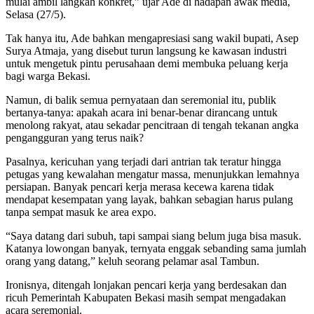
mulai ambil langkah konkret,” ujar Ade di hadapan awak media,
Selasa (27/5).
Tak hanya itu, Ade bahkan mengapresiasi sang wakil bupati, Asep
Surya Atmaja, yang disebut turun langsung ke kawasan industri
untuk mengetuk pintu perusahaan demi membuka peluang kerja
bagi warga Bekasi.
Namun, di balik semua pernyataan dan seremonial itu, publik
bertanya-tanya: apakah acara ini benar-benar dirancang untuk
menolong rakyat, atau sekadar pencitraan di tengah tekanan angka
pengangguran yang terus naik?
Pasalnya, kericuhan yang terjadi dari antrian tak teratur hingga
petugas yang kewalahan mengatur massa, menunjukkan lemahnya
persiapan. Banyak pencari kerja merasa kecewa karena tidak
mendapat kesempatan yang layak, bahkan sebagian harus pulang
tanpa sempat masuk ke area expo.
“Saya datang dari subuh, tapi sampai siang belum juga bisa masuk.
Katanya lowongan banyak, ternyata enggak sebanding sama jumlah
orang yang datang,” keluh seorang pelamar asal Tambun.
Ironisnya, ditengah lonjakan pencari kerja yang berdesakan dan
ricuh Pemerintah Kabupaten Bekasi masih sempat mengadakan
acara seremonial.