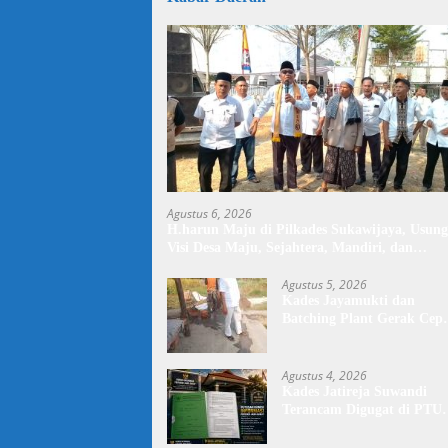
Agustus 6, 2026
H.harun Maju di Pilkades Sukawijaya, Usung
Visi Desa Maju, Sejahtera, Mandiri, dan
Religius Bangun Sukawijaya Lebih Baik Lagi
Agustus 5, 2026
Kades Jayamukti dan
Batching Plant Gerak Cep
Lakukan Penyiraman Jala
Tegal Danas Darurat Debu
Agustus 4, 2026
Kades Jatireja Suwandi
Terancam Digugat di PTU
Bandung,di Duga Tidak
Patuhi Putusan Inkrah