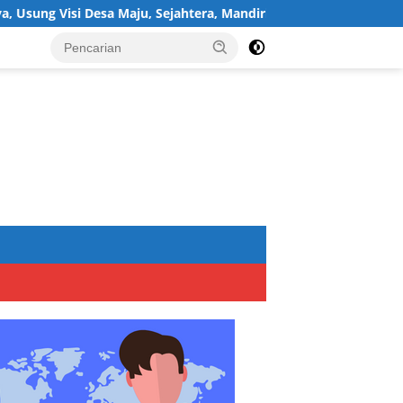
esa Maju, Sejahtera, Mandiri, dan Religius Bangun Sukawijaya Leb