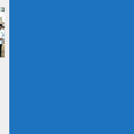
at
n
N