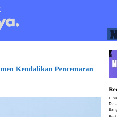
tmen Kendalikan Pencemaran
Rec
H.ha
Desa
Bang
Beri