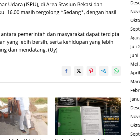
Des
ar Udara (ISPU), di Area Stasiun Bekasi dan
Nov
kul 16.00 masih tergolong *Sedang*, dengan hasil
Okto
Sep
 antara pemerintah dan masyarakat dapat tercipta
Agus
gan yang lebih bersih, serta kehidupan yang lebih
Juli
ang dan mendatang. (Uy)
Juni
Mei 
Apri
Mare
Febr
Janu
Des
Nov
Okto
Sep