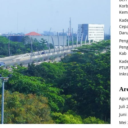
Korb
Kemb
Kade
Cepa
Daru
Peng
Peng
Kab 
Kade
PTUN
Inkr
Ar
Agus
Juli
Juni
Mei 