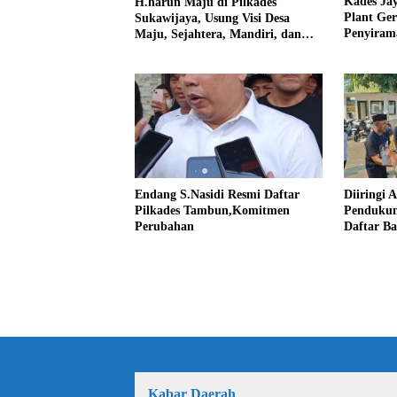
Kades Ja
H.harun Maju di Pilkades
Plant Ge
Sukawijaya, Usung Visi Desa
Penyiram
Maju, Sejahtera, Mandiri, dan
Darurat 
Religius Bangun Sukawijaya
Lebih Baik Lagi
Endang S.Nasidi Resmi Daftar
Diiringi 
Pilkades Tambun,Komitmen
Pendukun
Perubahan
Daftar Ba
Kabar Daerah