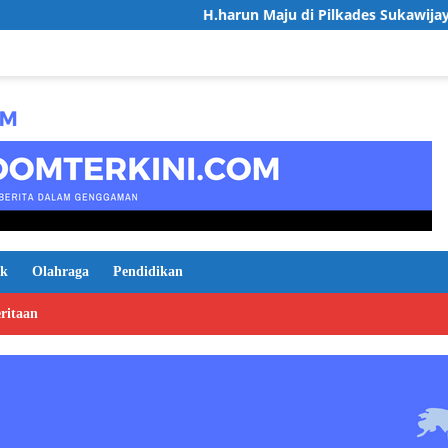
H.harun Maju di Pilkades Sukawijaya, Usung Visi D
ik
Olahraga
Pendidikan
ritaan