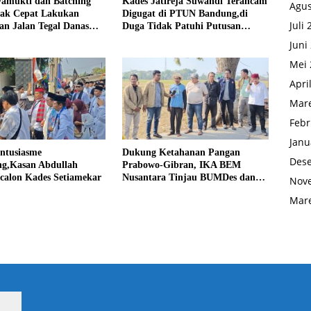
yamukti dan Batching
Kades Jatireja Suwandi Terancam
Agus
rak Cepat Lakukan
Digugat di PTUN Bandung,di
Juli
an Jalan Tegal Danas
Duga Tidak Patuhi Putusan
Debu
Inkrah Komisi Informasi
Juni
Mei 
Apri
Mare
Febr
Janu
Antusiasme
Dukung Ketahanan Pangan
Des
g,Kasan Abdullah
Prabowo-Gibran, IKA BEM
calon Kades Setiamekar
Nusantara Tinjau BUMDes dan
Nov
Panen Raya di Sukabudi Bekasi
Mare