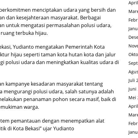
Apri
 berkomitmen menciptakan udara yang bersih dan
Mare
n dan kesejahteraan masyarakat. Berbagai
Febr
kan untuk mengatasi permasalahan polusi udara,
Janu
ruang terbuka hijau.
Des
Nov
ekasi, Yudianto mengatakan Pemerintah Kota
tur hijau seperti taman kota hutan kota dan jalur
Okto
ngi polusi udara dan meningkatkan kualitas udara di
Sep
Agus
Juli
kan kampanye kesadaran masyarakat tentang
Juni
ra mengurangi polusi udara, salah satunya adalah
Mei 
lakukan penanaman pohon secara masif, baik di
Apri
pemukiman warga.
Mare
stem pemantauan dengan menempatkan alat
Febr
ik di Kota Bekasi” ujar Yudianto
Janu